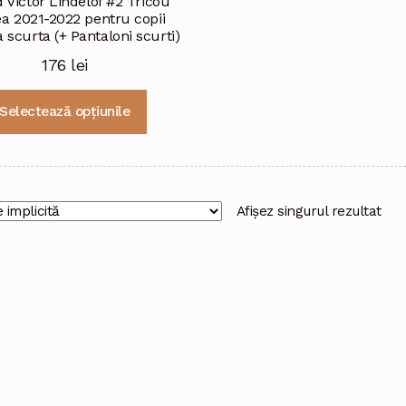
 Victor Lindelof #2 Tricou
ea 2021-2022 pentru copii
scurta (+ Pantaloni scurti)
176
lei
Acest
Selectează opțiunile
produs
are
mai
multe
variații.
Afișez singurul rezultat
Opțiunile
pot
fi
alese
în
pagina
produsului.