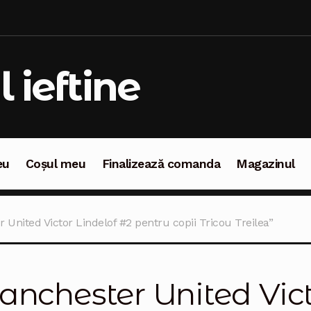
l ieftine
eu
Coșul meu
Finalizează comanda
Magazinul
oșul meu
Finalizează comanda
Magazinul
United Victor Lindelof #2 pentru copii Tricou Treilea”
nchester United Vict