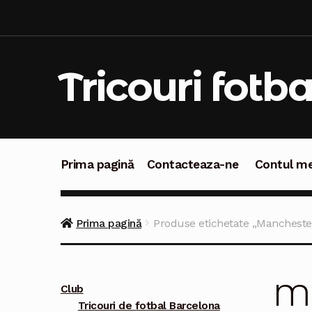
Sari
Sari
la
la
navigare
conținut
Tricouri fotba
Prima pagină
Contacteaza-ne
Contul m
Prima pagină
Contacteaza-ne
Contul meu
C
Prima pagină
Produse etichetate „Manchester 
Ma
Club
Tricouri de fotbal Barcelona