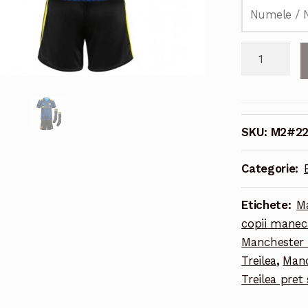
Cantitate
Echipament
fotbal
Manchester
United
SKU:
M2#22
Victor
Lindelof
Categorie:
#2
Tricou
Etichete:
Ma
Treilea
copii maneca
2021-
Manchester U
2022
Treilea
,
Manc
pentru
Treilea pret
copii