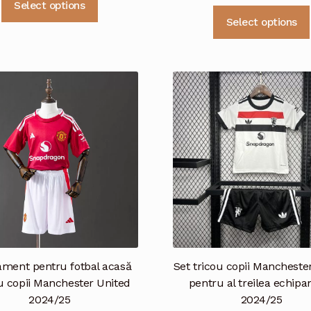
Select options
produs
Select options
are
mai
multe
variații.
Opțiunile
pot
fi
alese
în
pagina
produsului.
ament pentru fotbal acasă
Set tricou copii Mancheste
u copii Manchester United
pentru al treilea echip
2024/25
2024/25