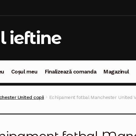
l ieftine
eu
Coșul meu
Finalizează comanda
Magazinul
oșul meu
Finalizează comanda
Magazinul
hester United copii
Echipament fotbal Manchester United Vi