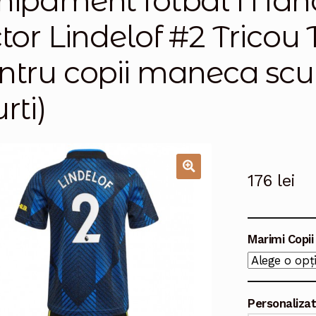
hipament fotbal Manc
ctor Lindelof #2 Tricou
ntru copii maneca scur
rti)
176
lei
🔍
Marimi Copii
Personaliza