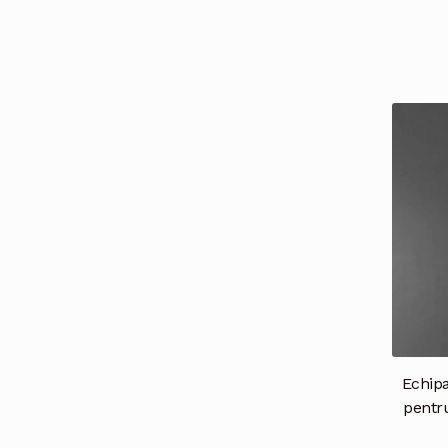
Echip
pentr