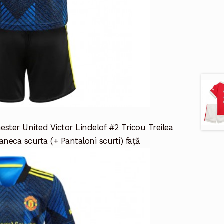
ter United Victor Lindelof #2 Tricou Treilea
neca scurta (+ Pantaloni scurti) față