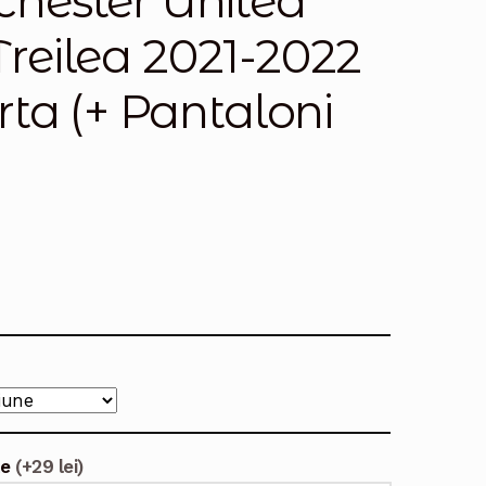
hester United
 Treilea 2021-2022
ta (+ Pantaloni
te
(+29 lei)