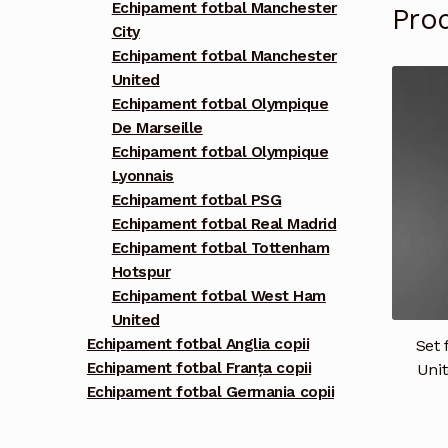
Echipament fotbal Manchester
Pro
City
Echipament fotbal Manchester
United
Echipament fotbal Olympique
De Marseille
Echipament fotbal Olympique
Lyonnais
Echipament fotbal PSG
Echipament fotbal Real Madrid
Echipament fotbal Tottenham
Hotspur
Echipament fotbal West Ham
United
Echipament fotbal Anglia copii
Set 
Echipament fotbal Franța copii
Unit
Echipament fotbal Germania copii