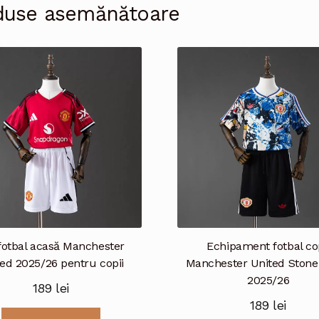
duse asemănătoare
fotbal acasă Manchester
Echipament fotbal cop
ed 2025/26 pentru copii
Manchester United Stone
2025/26
189
lei
189
lei
Acest