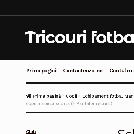
Sari
Sari
la
la
navigare
conținut
Tricouri fotba
Prima pagină
Contacteaza-ne
Contul m
Prima pagină
Contacteaza-ne
Contul meu
C
Prima pagină
Copii
Echipament fotbal Manc
copii maneca scurta (+ Pantaloni scurti)
Club