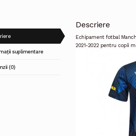
maneca
scurta
(+
Descriere
Pantaloni
scurti)
riere
Echipament fotbal Manches
2021-2022 pentru copii ma
rmații suplimentare
zii (0)