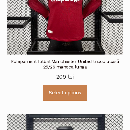
produsului.
Echipament fotbal Manchester United tricou acasă
25/26 maneca lunga
209
lei
Acest
Select options
produs
are
mai
multe
variații.