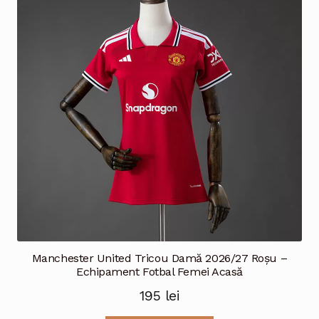
Opțiunile
pot
fi
alese
în
pagina
produsului.
Manchester United Tricou Damă 2026/27 Roșu –
Echipament Fotbal Femei Acasă
195
lei