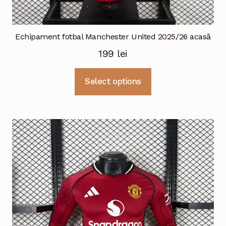
Echipament fotbal Manchester United 2025/26 acasă
199
lei
Acest
Select options
produs
are
mai
multe
variații.
Opțiunile
pot
fi
alese
în
pagina