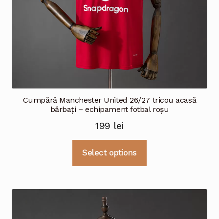
Cumpără Manchester United 26/27 tricou acasă
bărbați – echipament fotbal roșu
199
lei
Acest
Select options
produs
are
mai
multe
variații.