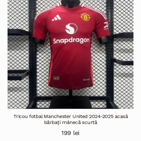
Opțiunile
pot
fi
alese
în
pagina
produsului.
Tricou fotbal Manchester United 2024-2025 acasă
bărbați mânecă scurtă
199
lei