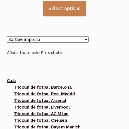
Acest
Select options
produs
are
mai
multe
variații.
Opțiunile
Afișez toate cele 5 rezultate
pot
fi
alese
Club
în
Tricouri de fotbal Barcelona
pagina
Tricouri de fotbal Real Madrid
produsului.
Tricouri de fotbal Arsenal
Tricouri de fotbal Liverpool
Tricouri de fotbal AC Milan
Tricouri de fotbal Chelsea
Tricouri de fotbal Bayern Munich