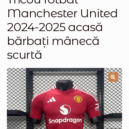
Manchester United
Magazinul
2024-2025 acasă
bărbați mânecă
scurtă
🔍