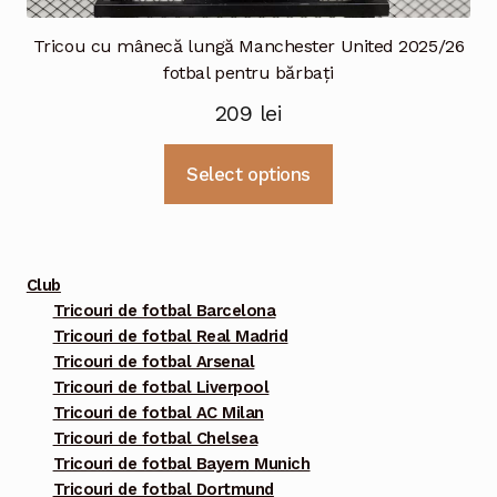
Tricou cu mânecă lungă Manchester United 2025/26
fotbal pentru bărbați
209
lei
Acest
Select options
produs
are
mai
multe
Club
variații.
Tricouri de fotbal Barcelona
Tricouri de fotbal Real Madrid
Opțiunile
Tricouri de fotbal Arsenal
pot
Tricouri de fotbal Liverpool
fi
Tricouri de fotbal AC Milan
alese
Tricouri de fotbal Chelsea
în
Tricouri de fotbal Bayern Munich
pagina
Tricouri de fotbal Dortmund