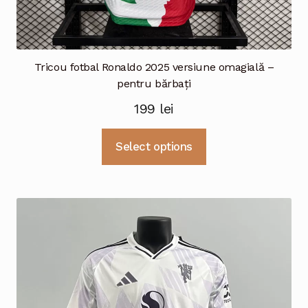
Tricou fotbal Ronaldo 2025 versiune omagială –
pentru bărbați
199
lei
Acest
Select options
produs
are
mai
multe
variații.
Opțiunile
pot
fi
alese