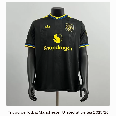
multe
variații.
Opțiunile
pot
fi
alese
în
pagina
produsului.
Tricou de fotbal Manchester United al treilea 2025/26