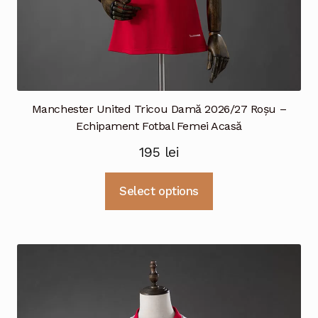
Manchester United Tricou Damă 2026/27 Roșu –
Echipament Fotbal Femei Acasă
195
lei
Acest
Select options
produs
are
mai
multe
variații.
Opțiunile
pot