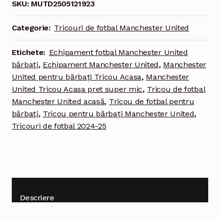
SKU:
MUTD2505121923
2024-
2025
Categorie:
Tricouri de fotbal Manchester United
acasă
bărbați
Etichete:
Echipament fotbal Manchester United
mânecă
bărbați
,
Echipament Manchester United
,
Manchester
scurtă
United pentru bărbați Tricou Acasa
,
Manchester
United Tricou Acasa pret super mic
,
Tricou de fotbal
Manchester United acasă
,
Tricou de fotbal pentru
bărbați
,
Tricou pentru bărbați Manchester United
,
Tricouri de fotbal 2024-25
Descriere