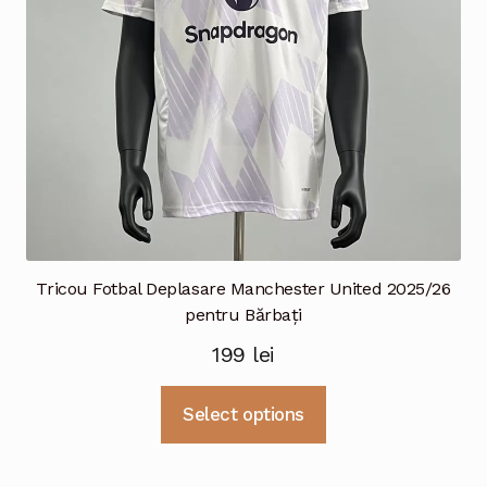
în
pagina
produsului.
Tricou Fotbal Deplasare Manchester United 2025/26
pentru Bărbați
199
lei
Acest
Select options
produs
are
mai