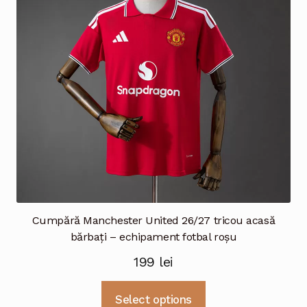
fi
alese
în
pagina
produsului.
Cumpără Manchester United 26/27 tricou acasă
bărbați – echipament fotbal roșu
199
lei
Acest
Select options