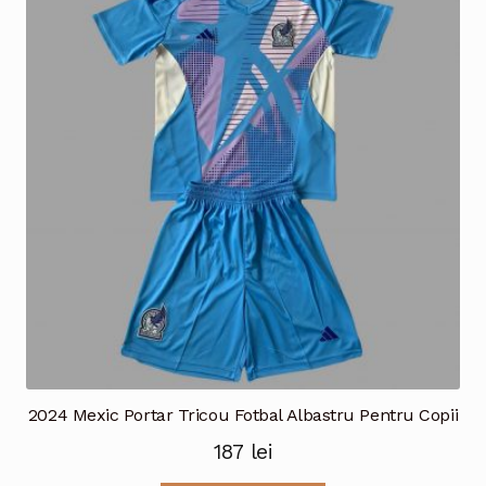
variații.
Opțiunile
pot
fi
alese
în
pagina
produsului.
2024 Mexic Portar Tricou Fotbal Albastru Pentru Copii
187
lei