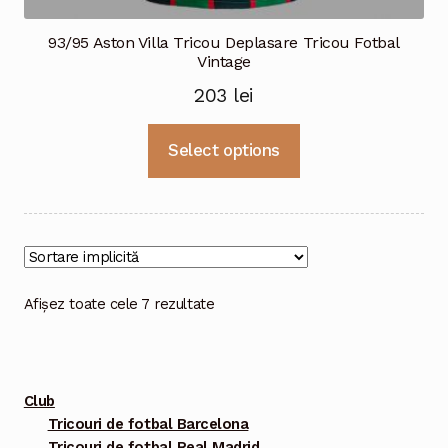
93/95 Aston Villa Tricou Deplasare Tricou Fotbal
Vintage
203
lei
Acest
Select options
produs
are
mai
multe
variații.
Opțiunile
Afișez toate cele 7 rezultate
pot
fi
alese
Club
în
Tricouri de fotbal Barcelona
pagina
Tricouri de fotbal Real Madrid