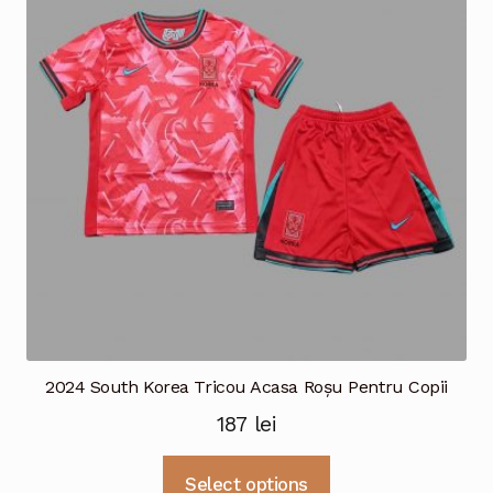
Opțiunile
pot
fi
alese
în
pagina
produsului.
2024 South Korea Tricou Acasa Roșu Pentru Copii
187
lei
Acest
Select options