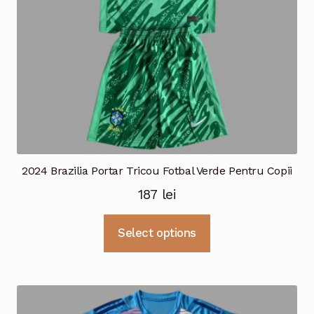
în
pagina
produsului.
2024 Brazilia Portar Tricou Fotbal Verde Pentru Copii
187
lei
Acest
Select options
produs
are
mai
multe