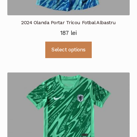
2024 Olanda Portar Tricou Fotbal Albastru
187
lei
Acest
Select options
produs
are
mai
multe
variații.
Opțiunile
pot
fi
alese
în
pagina