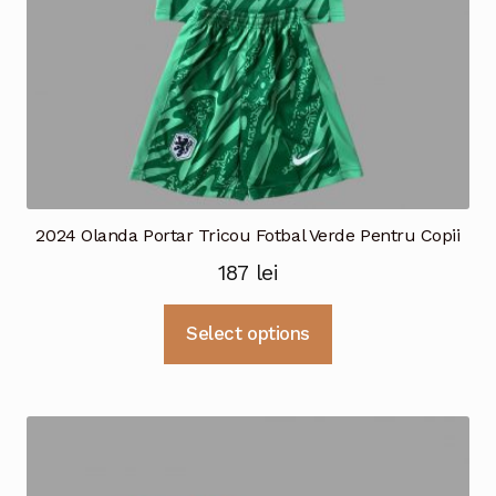
produsului.
2024 Olanda Portar Tricou Fotbal Verde Pentru Copii
187
lei
Acest
Select options
produs
are
mai
multe
variații.