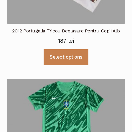
2012 Portugalia Tricou Deplasare Pentru Copii Alb
187
lei
Acest
Select options
produs
are
mai
multe
variații.
Opțiunile
pot
fi
alese