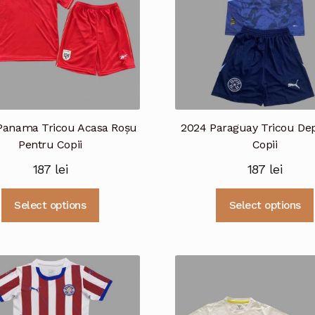
Panama Tricou Acasa Roșu
2024 Paraguay Tricou De
Pentru Copii
Copii
187
lei
187
lei
Acest
Select options
Select options
produs
are
mai
multe
variații.
Opțiunile
pot