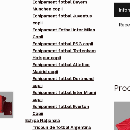
Echipament fotbal Bayern
Munchen copii
Info
Echipament fotbal Juventus
copii
Recen
Echipament Fotbal Inter Milan
Copii
Echipament fotbal PSG copii
Echipament fotbal Tottenham
Hotspur copii
Echipament fotbal Atletico
Madrid copii
Echipament fotbal Dortmund
copii
Pro
Echipament fotbal Inter Miami
copii
Echipament fotbal Everton
Copii
Echipa Națională
Tricouri de fotbal Argentina