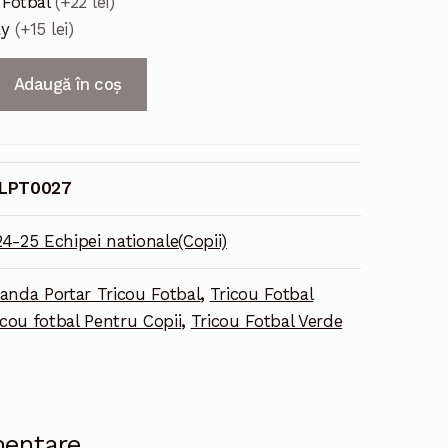
 Fotbal
(+22 lei)
ay
(+15 lei)
Adaugă în coș
LPT0027
24-25 Echipei nationale(Copii)
anda Portar Tricou Fotbal
,
Tricou Fotbal
icou fotbal Pentru Copii
,
Tricou Fotbal Verde
mentare