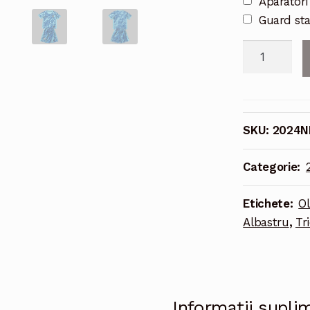
Aparatori
Guard st
Cantitate
2024
Olanda
Portar
Tricou
SKU:
2024N
Fotbal
Albastru
Categorie:
Etichete:
Ol
Albastru
,
Tr
Informații supli