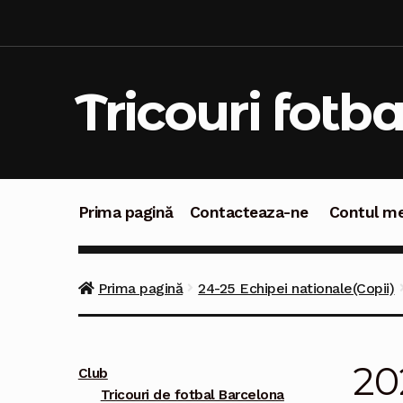
Sari
Sari
la
la
navigare
conținut
Tricouri fotba
Prima pagină
Contacteaza-ne
Contul m
Prima pagină
Contacteaza-ne
Contul meu
C
Prima pagină
24-25 Echipei nationale(Copii)
20
Club
Tricouri de fotbal Barcelona