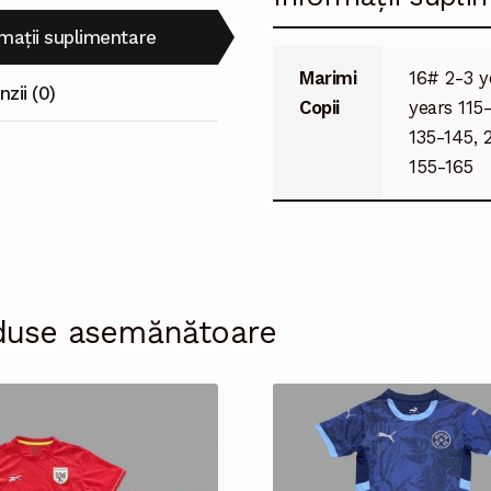
rmații suplimentare
Marimi
16# 2-3 y
zii (0)
Copii
years 115
135-145, 
155-165
duse asemănătoare