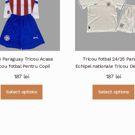
fi
alese
în
pagina
produsului.
 Paraguay Tricou Acasa
Tricou fotbal 24/25 Pa
cou fotbal Pentru Copii
Echipei nationale Tricou D
187
lei
187
lei
Acest
Select options
Select options
produs
are
mai
multe
variații.
Opțiunile