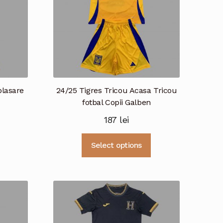
plasare
24/25 Tigres Tricou Acasa Tricou
fotbal Copii Galben
187
lei
Acest
Acest
Select options
produs
produs
are
are
mai
mai
multe
multe
variații.
variații.
Opțiunile
Opțiunile
pot
pot