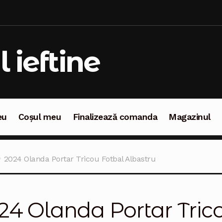
l ieftine
eu
Coșul meu
Finalizează comanda
Magazinul
oșul meu
Finalizează comanda
Magazinul
2024 Olanda Portar Tricou Fotbal Albastru
24 Olanda Portar Tric