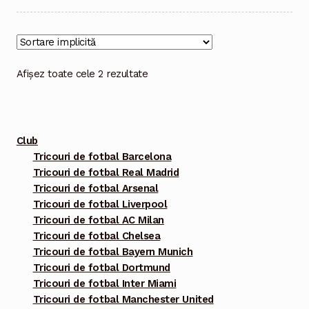
mai
multe
variații.
Opțiunile
Afișez toate cele 2 rezultate
pot
fi
alese
Club
în
Tricouri de fotbal Barcelona
pagina
Tricouri de fotbal Real Madrid
produsului.
Tricouri de fotbal Arsenal
Tricouri de fotbal Liverpool
Tricouri de fotbal AC Milan
Tricouri de fotbal Chelsea
Tricouri de fotbal Bayern Munich
Tricouri de fotbal Dortmund
Tricouri de fotbal Inter Miami
Tricouri de fotbal Manchester United