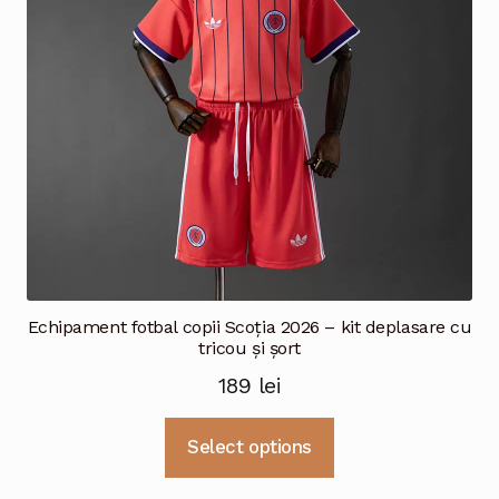
alese
în
pagina
produsului.
Echipament fotbal copii Scoția 2026 – kit deplasare cu
tricou și șort
189
lei
Acest
Select options
produs
are