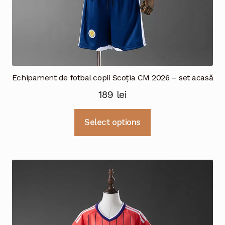
Echipament de fotbal copii Scoția CM 2026 – set acasă
189
lei
Acest
Select options
produs
are
mai
multe
variații.
Opțiunile
pot
fi