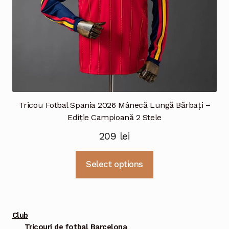
produsului.
Tricou Fotbal Spania 2026 Mânecă Lungă Bărbați –
Ediție Campioană 2 Stele
209
lei
Acest
Select options
produs
are
mai
multe
Club
variații.
Tricouri de fotbal Barcelona