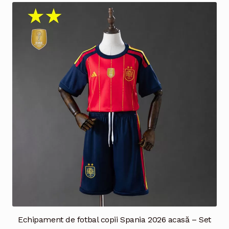
multe
variații.
Opțiunile
pot
fi
alese
în
pagina
produsului.
Echipament de fotbal copii Spania 2026 acasă – Set