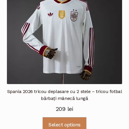
fi
alese
în
pagina
produsului.
Spania 2026 tricou deplasare cu 2 stele – tricou fotbal
bărbați mânecă lungă
209
lei
Acest
Select options
produs