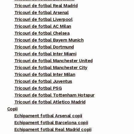
Tricouri de fotbal Real Madrid
Opțiunile
Tricouri de fotbal Arsenal
pot
Tricouri de fotbal Liverpool
fi
Tricouri de fotbal AC Milan
alese
Tricouri de fotbal Chelsea
în
Tricouri de fotbal Bayern Munich
pagina
Tricouri de fotbal Dortmund
Tricouri de fotbal Inter Miami
produsului.
Tricouri de fotbal Manchester United
Tricouri de fotbal Manchester City
Tricouri de fotbal Inter Milan
Tricouri de fotbal Juventus
Tricouri de fotbal PSG
Tricouri de fotbal Tottenham Hotspur
Tricouri de fotbal Atletico Madrid
Copii
Echipament fotbal Arsenal copii
Echipament fotbal Barcelona copii
Echipament fotbal Real Madrid copii