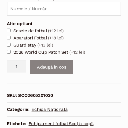
Alte optiuni
Sosete de fotbal
(+12 lei)
Aparatori Fotbal
(+18 lei)
Guard stay
(+13 lei)
2026 World Cup Patch Set
(+12 lei)
Cantitate
Adaugă în coș
Echipament
fotbal
copii
Scoția
SKU:
SCO2605201030
2026
-
Categorie:
Echipa Națională
kit
deplasare
Etichete:
Echipament fotbal Scoția copii
,
cu