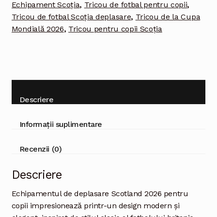
Echipament Scoția
,
Tricou de fotbal pentru copii
,
tricou
Tricou de fotbal Scoția deplasare
,
Tricou de la Cupa
și
Mondială 2026
,
Tricou pentru copii Scoția
șort
Descriere
Informații suplimentare
Recenzii (0)
Descriere
Echipamentul de deplasare Scotland 2026 pentru
copii impresionează printr-un design modern și