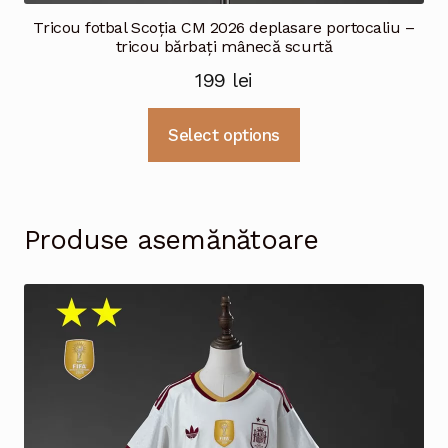
Tricou fotbal Scoția CM 2026 deplasare portocaliu –
tricou bărbați mânecă scurtă
199
lei
Acest
Select options
produs
are
mai
multe
Produse asemănătoare
variații.
Opțiunile
pot
fi
alese
în
pagina
produsului.