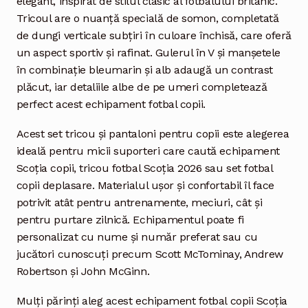
elegant, inspirat de stilul clasic al fotbalului britanic.
Tricoul are o nuanță specială de somon, completată
de dungi verticale subțiri în culoare închisă, care oferă
un aspect sportiv și rafinat. Gulerul în V și manșetele
în combinație bleumarin și alb adaugă un contrast
plăcut, iar detaliile albe de pe umeri completează
perfect acest echipament fotbal copii.
Acest set tricou și pantaloni pentru copii este alegerea
ideală pentru micii suporteri care caută echipament
Scoția copii, tricou fotbal Scoția 2026 sau set fotbal
copii deplasare. Materialul ușor și confortabil îl face
potrivit atât pentru antrenamente, meciuri, cât și
pentru purtare zilnică. Echipamentul poate fi
personalizat cu nume și număr preferat sau cu
jucători cunoscuți precum
Scott McTominay
,
Andrew
Robertson
și
John McGinn
.
Mulți părinți aleg acest echipament fotbal copii Scoția