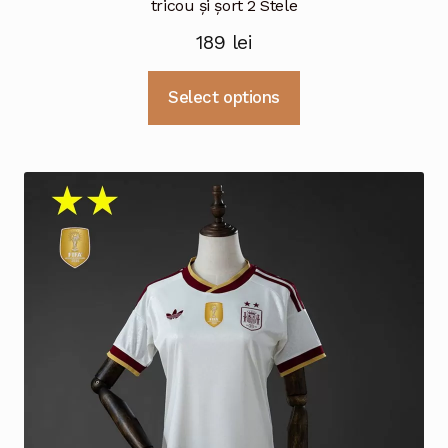
tricou și șort 2 Stele
189
lei
Acest
Select options
produs
are
mai
multe
variații.
Opțiunile
pot
fi
alese
în
pagina
produsului.