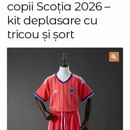
copii Scoția 2026 –
Magazinul
kit deplasare cu
tricou și șort
🔍