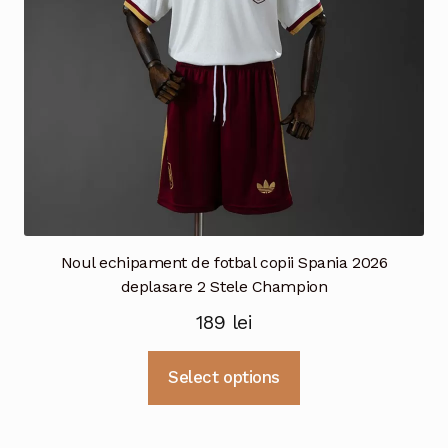
Noul echipament de fotbal copii Spania 2026
deplasare 2 Stele Champion
189
lei
Acest
Select options
produs
are
mai