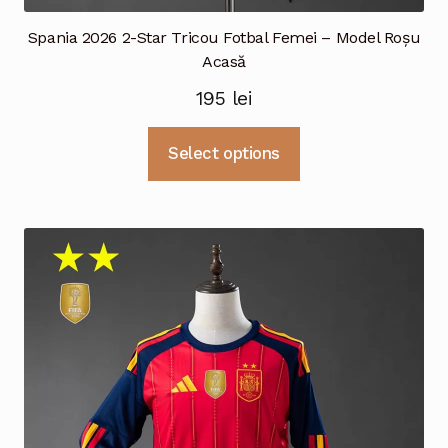
Spania 2026 2-Star Tricou Fotbal Femei – Model Roșu
Acasă
195
lei
Acest
Select options
produs
are
mai
multe
variații.
Opțiunile
pot
fi
alese
în
pagina