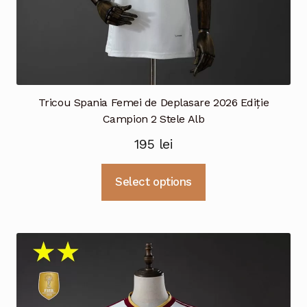
Tricou Spania Femei de Deplasare 2026 Ediție
Campion 2 Stele Alb
195
lei
Acest
Select options
produs
are
mai
multe
variații.
Opțiunile
pot