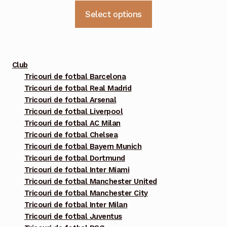
inițial
curent
Acest
Select options
a
este:
produs
fost:
233 lei.
are
mai
790 lei.
multe
Club
variații.
Tricouri de fotbal Barcelona
Tricouri de fotbal Real Madrid
Opțiunile
Tricouri de fotbal Arsenal
pot
Tricouri de fotbal Liverpool
fi
Tricouri de fotbal AC Milan
alese
Tricouri de fotbal Chelsea
în
Tricouri de fotbal Bayern Munich
pagina
Tricouri de fotbal Dortmund
Tricouri de fotbal Inter Miami
produsului.
Tricouri de fotbal Manchester United
Tricouri de fotbal Manchester City
Tricouri de fotbal Inter Milan
Tricouri de fotbal Juventus