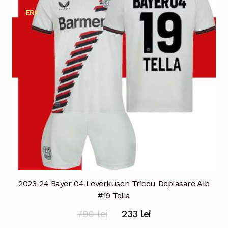
Opțiunile
ERI!
pot
fi
alese
în
pagina
produsului.
2023-24 Bayer 04 Leverkusen Tricou Deplasare Alb
#19 Tella
Prețul
Prețul
790
lei
233
lei