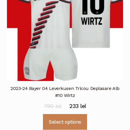
fi
alese
în
pagina
produsului.
2023-24 Bayer 04 Leverkusen Tricou Deplasare Alb
#10 Wirtz
Prețul
Prețul
790
lei
233
lei
inițial
curent
Acest
Select options
a
este:
produs