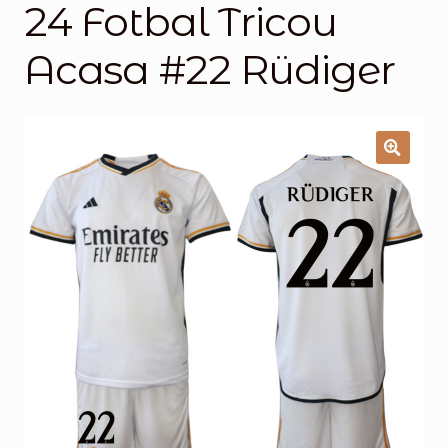
24 Fotbal Tricou
Magazinul
Acasa #22 Rüdiger
🔍