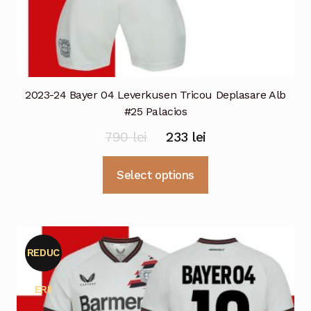
2023-24 Bayer 04 Leverkusen Tricou Deplasare Alb
#25 Palacios
Prețul
Prețul
790
lei
233
lei
inițial
curent
Acest
Select options
a
este:
produs
fost:
233 lei.
are
mai
790 lei.
multe
REDUC
variații.
Opțiunile
ERI!
pot