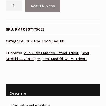
Cantitate
Adaugă în coș
Real
Madrid
2023-
24
SKU:
RM#0907175623
Fotbal
Tricou
Categorie:
2023-24 Tricou Adulți
Acasa
#22
Etichete:
23-24 Real Madrid Fotbal Tricou
,
Real
Rüdiger
Madrid #22 Rüdiger
,
Real Madrid 23-24 Tricou
Descriere
Informații suplimentare