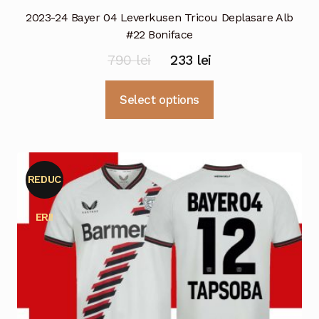
2023-24 Bayer 04 Leverkusen Tricou Deplasare Alb
#22 Boniface
Prețul
Prețul
790
lei
233
lei
inițial
curent
Acest
Select options
a
este:
produs
fost:
233 lei.
are
mai
790 lei.
multe
REDUC
variații.
Opțiunile
ERI!
pot
fi
alese
în
pagina