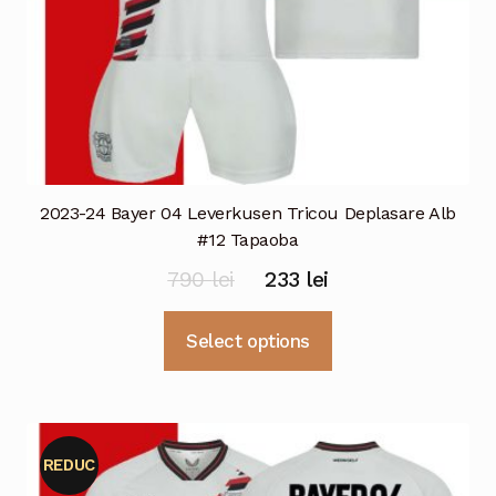
produsului.
2023-24 Bayer 04 Leverkusen Tricou Deplasare Alb
#12 Tapaoba
Prețul
Prețul
790
lei
233
lei
inițial
curent
Acest
Select options
a
este:
produs
fost:
233 lei.
are
mai
790 lei.
multe
REDUC
variații.