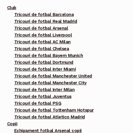
multe
Club
variații.
Tricouri de fotbal Barcelona
Tricouri de fotbal Real Madrid
Opțiunile
Tricouri de fotbal Arsenal
pot
Tricouri de fotbal Liverpool
fi
Tricouri de fotbal AC Milan
alese
Tricouri de fotbal Chelsea
în
Tricouri de fotbal Bayern Munich
pagina
Tricouri de fotbal Dortmund
Tricouri de fotbal Inter Miami
produsului.
Tricouri de fotbal Manchester United
Tricouri de fotbal Manchester City
Tricouri de fotbal Inter Milan
Tricouri de fotbal Juventus
Tricouri de fotbal PSG
Tricouri de fotbal Tottenham Hotspur
Tricouri de fotbal Atletico Madrid
Copii
Echipament fotbal Arsenal copii