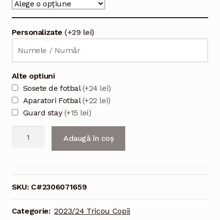
Personalizate
(+29 lei)
Alte optiuni
Sosete de fotbal
(+24 lei)
Aparatori Fotbal
(+22 lei)
Guard stay
(+15 lei)
Cantitate
Adaugă în coș
Tricou
Acasa
Corinthians
2023/24
SKU:
C#2306071659
pentru
copii
Categorie:
2023/24 Tricou Copii
maneca