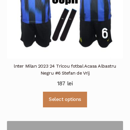
pagina
produsului.
lnter Milan 2023 24 Tricou fotbal Acasa Albastru
Negru #6 Stefan de Vrij
187
lei
Acest
Select options
produs
are
mai
multe