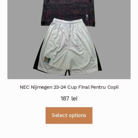
alese
în
pagina
produsului.
NEC Nijmegen 23-24 Cup Final Pentru Copii
187
lei
Acest
Select options
produs
are
mai