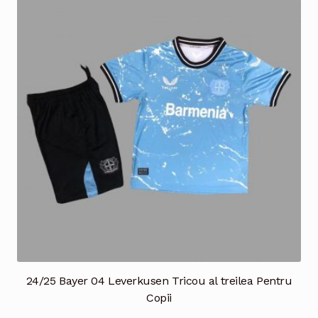
variații.
Opțiunile
pot
fi
alese
în
pagina
produsului.
24/25 Bayer 04 Leverkusen Tricou al treilea Pentru
Copii