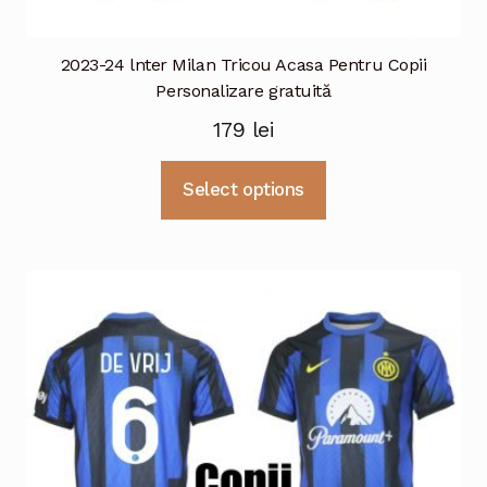
2023-24 lnter Milan Tricou Acasa Pentru Copii
Personalizare gratuită
179
lei
Acest
Select options
produs
are
mai
multe
variații.
Opțiunile
pot
fi
alese
în