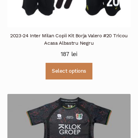
2023-24 Inter Milan Copii Kit Borja Valero #20 Tricou
Acasa Albastru Negru
187
lei
Acest
Select options
produs
are
mai
multe
variații.
Opțiunile
pot
fi