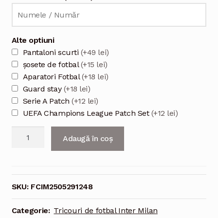
Alte optiuni
Pantaloni scurti
(+49 lei)
șosete de fotbal
(+15 lei)
Aparatori Fotbal
(+18 lei)
Guard stay
(+18 lei)
Serie A Patch
(+12 lei)
UEFA Champions League Patch Set
(+12 lei)
Cantitate
Adaugă în coș
Tricou
fotbal
Inter
Milano
SKU:
FCIM2505291248
Home
2024/25
Categorie:
Tricouri de fotbal Inter Milan
pentru