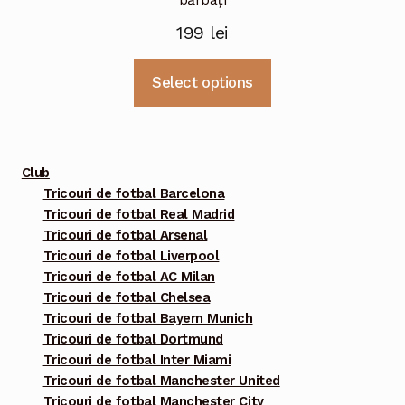
199
lei
Acest
Select options
produs
are
mai
multe
Club
variații.
Tricouri de fotbal Barcelona
Tricouri de fotbal Real Madrid
Opțiunile
Tricouri de fotbal Arsenal
pot
Tricouri de fotbal Liverpool
fi
Tricouri de fotbal AC Milan
alese
Tricouri de fotbal Chelsea
în
Tricouri de fotbal Bayern Munich
pagina
Tricouri de fotbal Dortmund
Tricouri de fotbal Inter Miami
produsului.
Tricouri de fotbal Manchester United
Tricouri de fotbal Manchester City