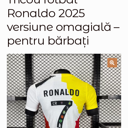
Ronaldo 2025
Magazinul
versiune omagială –
pentru bărbați
🔍