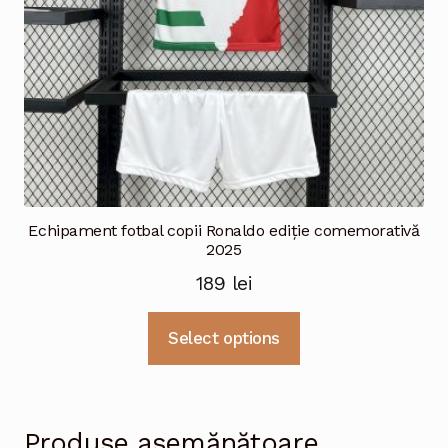
pagina
produsului.
Echipament fotbal copii Ronaldo ediție comemorativă
2025
189
lei
Acest
Select options
produs
are
mai
multe
Produse asemănătoare