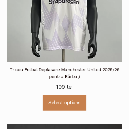
pagina
produsului.
Tricou Fotbal Deplasare Manchester United 2025/26
pentru Bărbați
199
lei
Acest
Select options
produs
are
mai