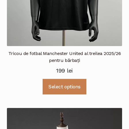
Tricou de fotbal Manchester United al treilea 2025/26
pentru bărbați
199
lei
Acest
Select options
produs
are
mai
multe
variații.