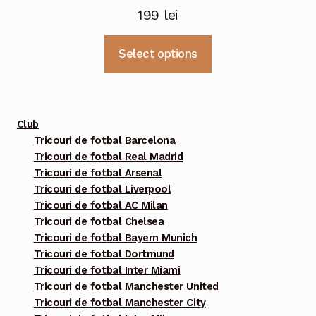
199
lei
Acest
Select options
produs
are
mai
multe
Club
variații.
Tricouri de fotbal Barcelona
Tricouri de fotbal Real Madrid
Opțiunile
Tricouri de fotbal Arsenal
pot
Tricouri de fotbal Liverpool
fi
Tricouri de fotbal AC Milan
alese
Tricouri de fotbal Chelsea
în
Tricouri de fotbal Bayern Munich
pagina
Tricouri de fotbal Dortmund
Tricouri de fotbal Inter Miami
produsului.
Tricouri de fotbal Manchester United
Tricouri de fotbal Manchester City