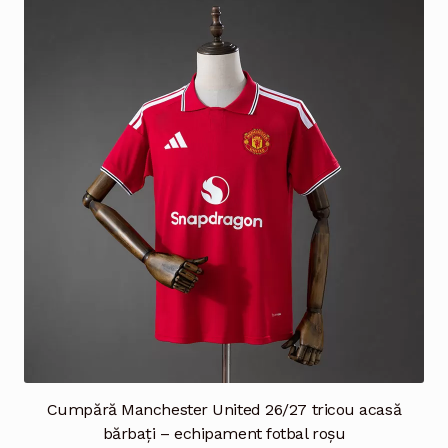
multe
variații.
Opțiunile
pot
fi
alese
în
pagina
produsului.
Cumpără Manchester United 26/27 tricou acasă
bărbați – echipament fotbal roșu