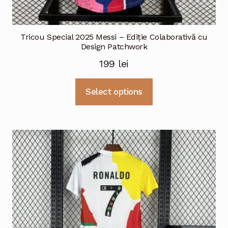
Tricou Special 2025 Messi – Ediție Colaborativă cu
Design Patchwork
199
lei
Acest
Select options
produs
are
mai
multe
variații.
Opțiunile
pot
fi
alese
în