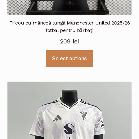
Tricou cu mânecă lungă Manchester United 2025/26
fotbal pentru bărbați
209
lei
Acest
Select options
produs
are
mai
multe
variații.
Opțiunile
pot
fi
alese
în