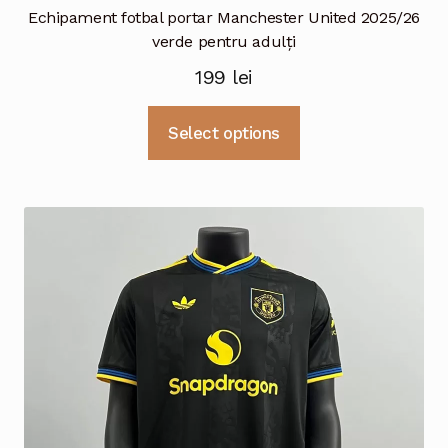
Echipament fotbal portar Manchester United 2025/26
verde pentru adulți
199
lei
Acest
Select options
produs
are
mai
multe
variații.
Opțiunile
pot
fi
alese
în
pagina
produsului.