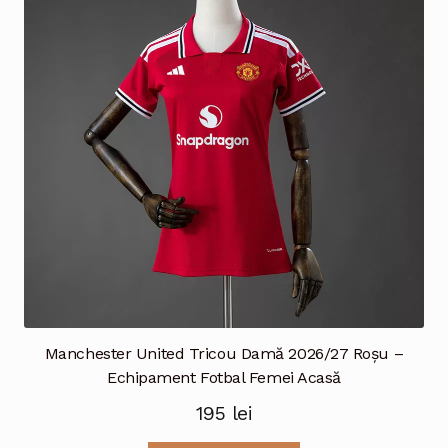
Opțiunile
pot
fi
alese
în
pagina
produsului.
Manchester United Tricou Damă 2026/27 Roșu –
Echipament Fotbal Femei Acasă
195
lei