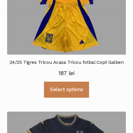
produsului.
24/25 Tigres Tricou Acasa Tricou fotbal Copii Galben
187
lei
Acest
Select options
produs
are
mai
multe
variații.