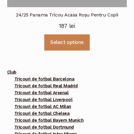
24/25 Panama Tricou Acasa Roșu Pentru Copii
187
lei
Acest
Select options
produs
are
mai
multe
Club
variații.
Tricouri de fotbal Barcelona
Tricouri de fotbal Real Madrid
Opțiunile
Tricouri de fotbal Arsenal
pot
Tricouri de fotbal Liverpool
fi
Tricouri de fotbal AC Milan
alese
Tricouri de fotbal Chelsea
în
Tricouri de fotbal Bayern Munich
pagina
Tricouri de fotbal Dortmund