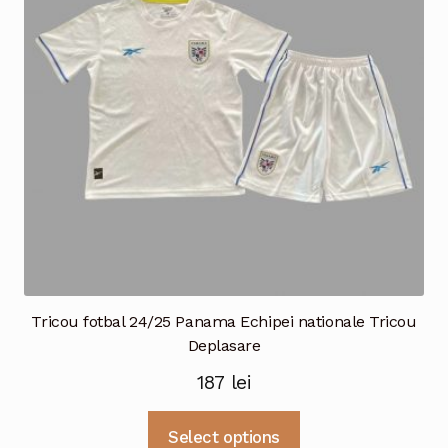
fi
alese
în
pagina
produsului.
Tricou fotbal 24/25 Panama Echipei nationale Tricou
Deplasare
187
lei
Acest
Select options