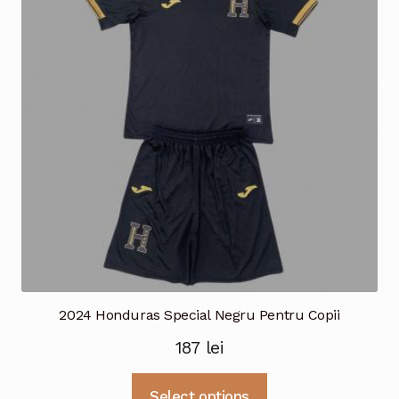
Opțiunile
pot
fi
alese
în
pagina
produsului.
2024 Honduras Special Negru Pentru Copii
187
lei
Acest
Select options