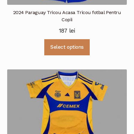
2024 Paraguay Tricou Acasa Tricou fotbal Pentru
Copii
187
lei
Acest
Select options
produs
are
mai
multe
variații.
Opțiunile
pot
fi
alese
în
pagina