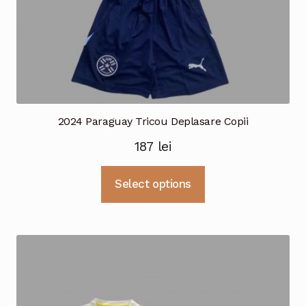
2024 Paraguay Tricou Deplasare Copii
187
lei
Acest
Select options
produs
are
mai
multe
variații.
Opțiunile
pot