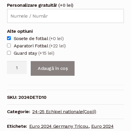
Personalizare gratuită!
(+0 lei)
Alte optiuni
Sosete de fotbal
(+0 lei)
Aparatori Fotbal
(+22 lei)
Guard stay
(+15 lei)
Cantitate
Adaugă în coș
UEFA
Euro
2024
Germania
SKU:
2024DETD10
Tricou
Deplasare
Categorie:
24-25 Echipei nationale(Copii)
Musiala
#10
Etichete:
Euro 2024 Germany Tricou
,
Euro 2024
Pentru