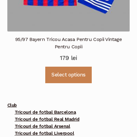
95/97 Bayern Tricou Acasa Pentru Copii Vintage
Pentru Copii
179
lei
Acest
Select options
produs
are
mai
multe
Club
variații.
Tricouri de fotbal Barcelona
Tricouri de fotbal Real Madrid
Opțiunile
Tricouri de fotbal Arsenal
pot
Tricouri de fotbal Liverpool
fi