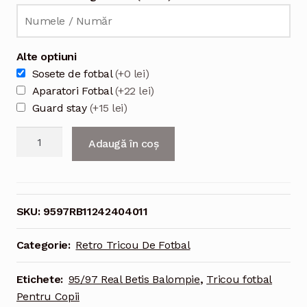
Alte optiuni
Sosete de fotbal
(+0 lei)
Aparatori Fotbal
(+22 lei)
Guard stay
(+15 lei)
Cantitate
Adaugă în coș
95/97
Real
Betis
Balompie
SKU:
9597RB11242404011
Tricou
Acasa
Categorie:
Retro Tricou De Fotbal
alb
verde
Etichete:
95/97 Real Betis Balompie
,
Tricou fotbal
Pentru
Pentru Copii
Copii