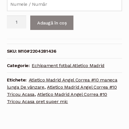
Cantitate
Adaugă în coș
Echipament
fotbal
Atletico
Madrid
SKU:
M10#2204281436
Angel
Correa
Categorie:
Echipament fotbal Atletico Madrid
#10
Tricou
Etichete:
Atletico Madrid Angel Correa #10 maneca
Acasa
lunga De vânzare
,
Atletico Madrid Angel Correa #10
2021-
Tricou Acasa
,
Atletico Madrid Angel Correa #10
2022
Tricou Acasa pret super mic
maneca
lunga