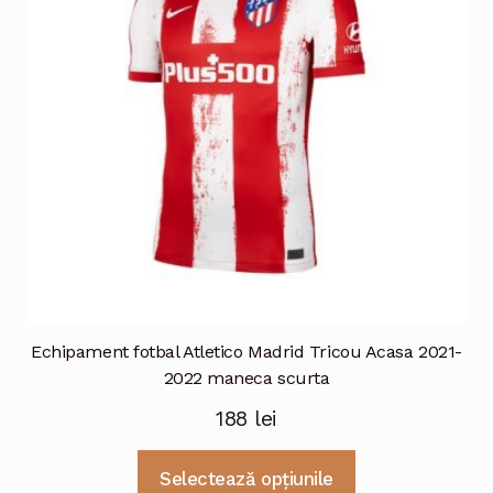
fi
alese
în
pagina
produsului.
Echipament fotbal Atletico Madrid Tricou Acasa 2021-
2022 maneca scurta
188
lei
Acest
Selectează opțiunile
produs