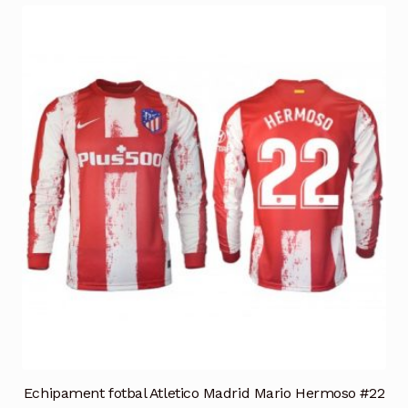
multe
variații.
Opțiunile
pot
fi
alese
în
pagina
produsului.
Echipament fotbal Atletico Madrid Mario Hermoso #22