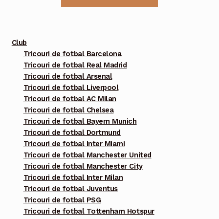
are
mai
multe
Club
variații.
Tricouri de fotbal Barcelona
Tricouri de fotbal Real Madrid
Opțiunile
Tricouri de fotbal Arsenal
pot
Tricouri de fotbal Liverpool
fi
Tricouri de fotbal AC Milan
alese
Tricouri de fotbal Chelsea
în
Tricouri de fotbal Bayern Munich
pagina
Tricouri de fotbal Dortmund
Tricouri de fotbal Inter Miami
produsului.
Tricouri de fotbal Manchester United
Tricouri de fotbal Manchester City
Tricouri de fotbal Inter Milan
Tricouri de fotbal Juventus
Tricouri de fotbal PSG
Tricouri de fotbal Tottenham Hotspur