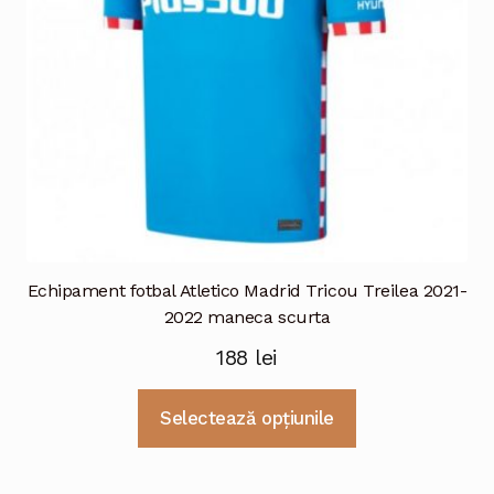
în
pagina
produsului.
Echipament fotbal Atletico Madrid Tricou Treilea 2021-
2022 maneca scurta
188
lei
Acest
Selectează opțiunile
produs
are
mai