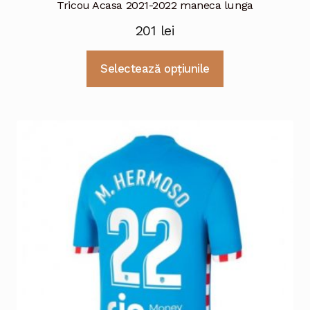
Tricou Acasa 2021-2022 maneca lunga
201
lei
Acest
Selectează opțiunile
produs
are
mai
multe
variații.
Opțiunile
pot
fi
alese
în
pagina
produsului.