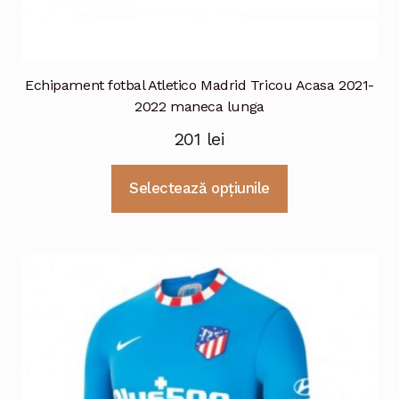
Echipament fotbal Atletico Madrid Tricou Acasa 2021-
2022 maneca lunga
201
lei
Acest
Selectează opțiunile
produs
are
mai
multe
variații.
Opțiunile
pot
fi
alese