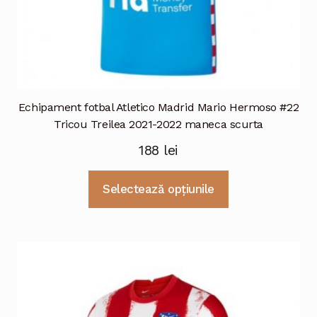
Echipament fotbal Atletico Madrid Mario Hermoso #22
Tricou Treilea 2021-2022 maneca scurta
188
lei
Acest
Selectează opțiunile
produs
are
mai
multe
variații.
Opțiunile
pot