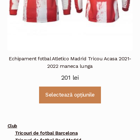
Echipament fotbal Atletico Madrid Tricou Acasa 2021-
2022 maneca lunga
201
lei
Acest
Selectează opțiunile
produs
are
mai
multe
Club
variații.
Tricouri de fotbal Barcelona