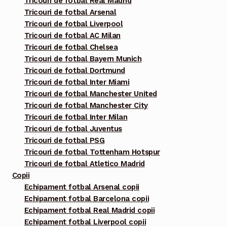
Tricouri de fotbal Real Madrid
Opțiunile
Tricouri de fotbal Arsenal
pot
Tricouri de fotbal Liverpool
fi
Tricouri de fotbal AC Milan
alese
Tricouri de fotbal Chelsea
în
Tricouri de fotbal Bayern Munich
pagina
Tricouri de fotbal Dortmund
Tricouri de fotbal Inter Miami
produsului.
Tricouri de fotbal Manchester United
Tricouri de fotbal Manchester City
Tricouri de fotbal Inter Milan
Tricouri de fotbal Juventus
Tricouri de fotbal PSG
Tricouri de fotbal Tottenham Hotspur
Tricouri de fotbal Atletico Madrid
Copii
Echipament fotbal Arsenal copii
Echipament fotbal Barcelona copii
Echipament fotbal Real Madrid copii
Echipament fotbal Liverpool copii