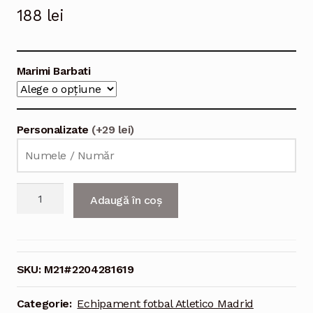
188
lei
Marimi Barbati
Personalizate
(+29 lei)
Cantitate
Adaugă în coș
Echipament
fotbal
Atletico
Madrid
SKU:
M21#2204281619
Yannick
Carrasco
Categorie:
Echipament fotbal Atletico Madrid