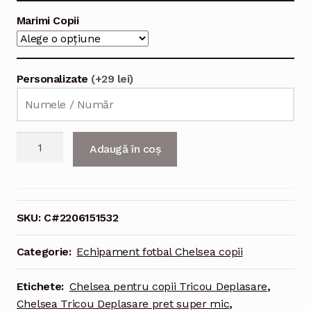
Marimi Copii
Personalizate
(+29 lei)
Cantitate
Adaugă în coș
Echipament
fotbal
Chelsea
Tricou
SKU:
C#2206151532
Deplasare
2021-
Categorie:
Echipament fotbal Chelsea copii
2022
pentru
Etichete:
Chelsea pentru copii Tricou Deplasare
,
copii
Chelsea Tricou Deplasare pret super mic
,