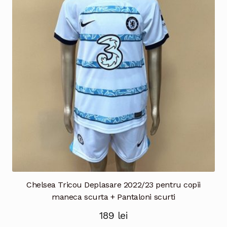
Opțiunile
pot
fi
alese
în
pagina
produsului.
Chelsea Tricou Deplasare 2022/23 pentru copii
maneca scurta + Pantaloni scurti
189
lei