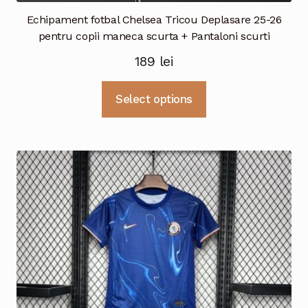
Echipament fotbal Chelsea Tricou Deplasare 25-26
pentru copii maneca scurta + Pantaloni scurti
189
lei
Acest
Select options
produs
are
mai
multe
variații.
Opțiunile
pot
fi
alese
în
pagina