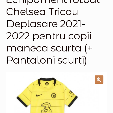
Chelsea Tricou
Magazinul
Deplasare 2021-
2022 pentru copii
maneca scurta (+
Pantaloni scurti)
🔍