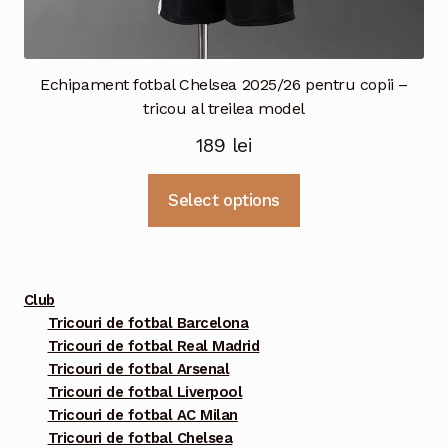
Echipament fotbal Chelsea 2025/26 pentru copii –
tricou al treilea model
189
lei
Acest
Select options
produs
are
mai
multe
Club
variații.
Tricouri de fotbal Barcelona
Tricouri de fotbal Real Madrid
Opțiunile
Tricouri de fotbal Arsenal
pot
Tricouri de fotbal Liverpool
fi
Tricouri de fotbal AC Milan
alese
Tricouri de fotbal Chelsea