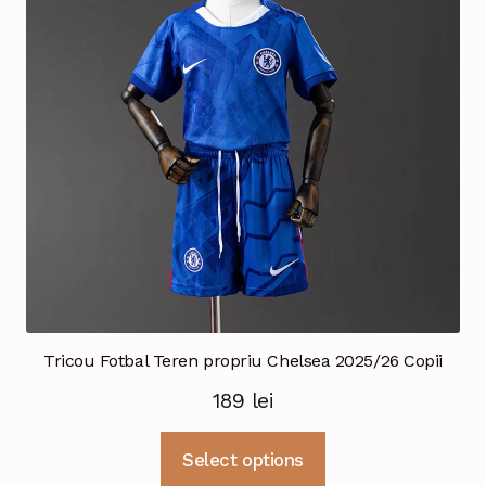
pot
fi
alese
în
pagina
produsului.
Tricou Fotbal Teren propriu Chelsea 2025/26 Copii
189
lei
Acest
Select options
produs