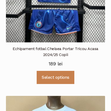
produsului.
Echipament fotbal Chelsea Portar Tricou Acasa
2024/25 Copii
189
lei
Acest
Select options
produs
are
mai
multe
variații.