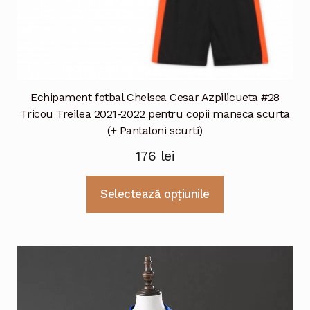
Echipament fotbal Chelsea Cesar Azpilicueta #28
Tricou Treilea 2021-2022 pentru copii maneca scurta
(+ Pantaloni scurti)
176
lei
Acest
Selectează opțiunile
produs
are
mai
multe
variații.
Opțiunile