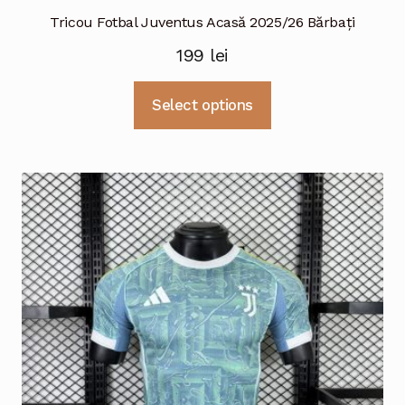
Tricou Fotbal Juventus Acasă 2025/26 Bărbați
199
lei
Acest
Select options
produs
are
mai
multe
variații.
Opțiunile
pot
fi
alese
în
pagina
produsului.