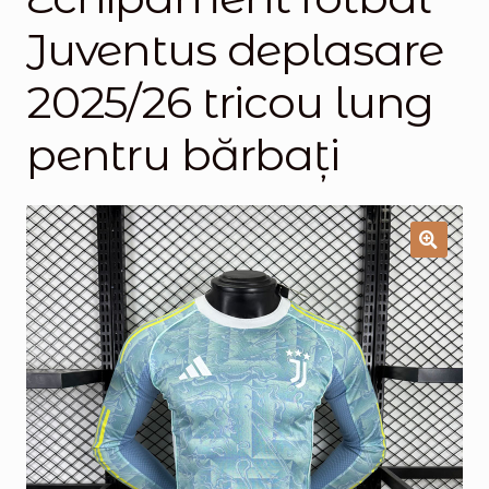
Juventus deplasare
Magazinul
2025/26 tricou lung
pentru bărbați
🔍