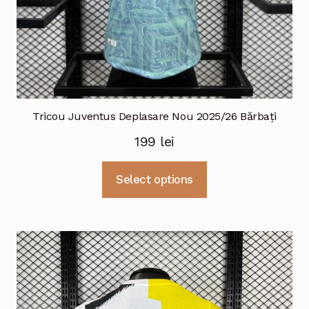
Tricou Juventus Deplasare Nou 2025/26 Bărbați
199
lei
Acest
Select options
produs
are
mai
multe
variații.
Opțiunile
pot