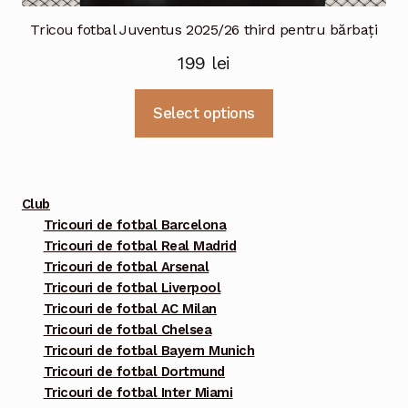
Tricou fotbal Juventus 2025/26 third pentru bărbați
199
lei
Acest
Select options
produs
are
mai
multe
Club
variații.
Tricouri de fotbal Barcelona
Tricouri de fotbal Real Madrid
Opțiunile
Tricouri de fotbal Arsenal
pot
Tricouri de fotbal Liverpool
fi
Tricouri de fotbal AC Milan
alese
Tricouri de fotbal Chelsea
în
Tricouri de fotbal Bayern Munich
pagina
Tricouri de fotbal Dortmund
Tricouri de fotbal Inter Miami
produsului.