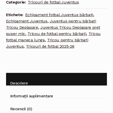
Categorie:
Tricouri de fotbal Juventus
lung
pentru
Etichete:
Echipament fotbal Juventus bărbați
,
bărbați
Echipament Juventus
,
Juventus pentru bărbați
Tricou Deplasare
,
Juventus Tricou Deplasare pret
super mic
,
Tricou de fotbal pentru bărbați
,
Tricou
fotbal maneca lunga
,
Tricou pentru bărbați
Juventus
,
Tricouri de fotbal 2025-26
Descriere
Informații suplimentare
Recenzii (0)