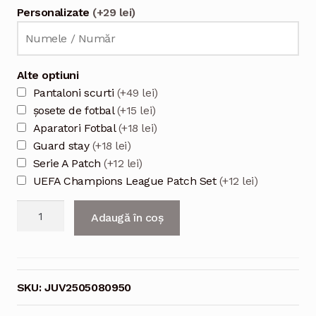
Personalizate
(+29 lei)
Alte optiuni
Pantaloni scurti
(+49 lei)
șosete de fotbal
(+15 lei)
Aparatori Fotbal
(+18 lei)
Guard stay
(+18 lei)
Serie A Patch
(+12 lei)
UEFA Champions League Patch Set
(+12 lei)
Cantitate
Adaugă în coș
Echipament
fotbal
Juventus
deplasare
SKU:
JUV2505080950
2025/26
tricou