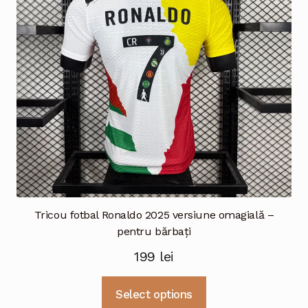
fi
alese
în
pagina
produsului.
Tricou fotbal Ronaldo 2025 versiune omagială –
pentru bărbați
199
lei
Acest
Select options
produs