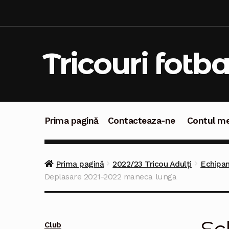
Sari
Sari
la
la
navigare
conținut
Tricouri fotba
Prima pagină
Contacteaza-ne
Contul m
Prima pagină
Contacteaza-ne
Contul meu
C
Prima pagină
2022/23 Tricou Adulți
Echipa
Deplasare 2021-2022 maneca lunga
Club