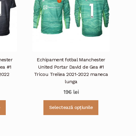
fi
alese
alese
în
în
pagina
pagina
produsului.
produsului.
hester
Echipament fotbal Manchester
Gea #1
United Portar David de Gea #1
2022
Tricou Treilea 2021-2022 maneca
lunga
196
lei
Acest
Acest
e
Selectează opțiunile
produs
produs
are
are
mai
mai
multe
multe