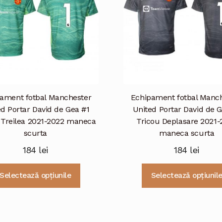
fi
alese
în
pagina
produsului.
ament fotbal Manchester
Echipament fotbal Manc
d Portar David de Gea #1
United Portar David de 
 Treilea 2021-2022 maneca
Tricou Deplasare 2021-
scurta
maneca scurta
184
lei
184
lei
Acest
Selectează opțiunile
Selectează opțiunil
produs
are
mai
multe