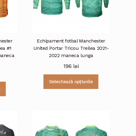
hester
Echipament fotbal Manchester
Gea #1
United Portar Tricou Treilea 2021-
maneca
2022 maneca lunga
196
lei
Acest
Selectează opțiunile
Acest
produs
e
produs
are
are
mai
mai
multe
multe
variații.
variații.
Opțiunile
Opțiunile
pot
pot
fi