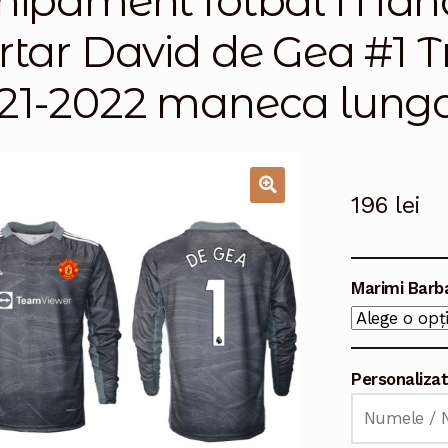
hipament fotbal Manc
rtar David de Gea #1 T
21-2022 maneca lung
196
lei
🔍
Marimi Barb
Personaliza