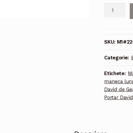
Cantitate
Echipament
fotbal
Manchester
United
SKU:
M1#22
Portar
David
Categorie:
de
Gea
Etichete:
Ma
#1
maneca lun
Tricou
David de Ge
Deplasare
Portar Davi
2021-
2022
maneca
lunga