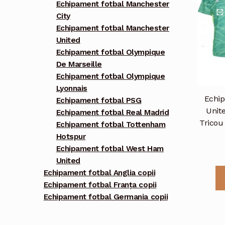
Echipament fotbal Manchester
City
Echipament fotbal Manchester
United
Echipament fotbal Olympique
De Marseille
Echipament fotbal Olympique
Lyonnais
Echip
Echipament fotbal PSG
Unite
Echipament fotbal Real Madrid
Tricou
Echipament fotbal Tottenham
Hotspur
Echipament fotbal West Ham
United
Echipament fotbal Anglia copii
Echipament fotbal Franța copii
Echipament fotbal Germania copii