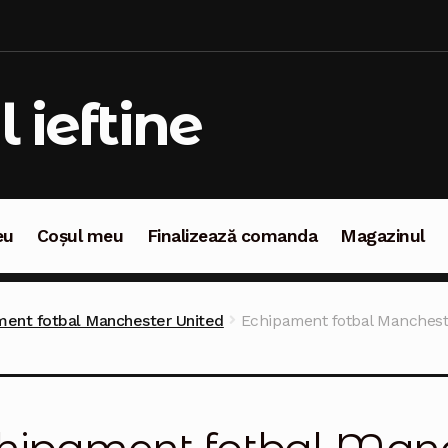
l ieftine
eu
Coșul meu
Finalizează comanda
Magazinul
oșul meu
Finalizează comanda
Magazinul
ment fotbal Manchester United
Echipament fotbal Mancheste