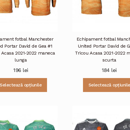
ament fotbal Manchester
Echipament fotbal Manc
d Portar David de Gea #1
United Portar David de 
u Acasa 2021-2022 maneca
Tricou Acasa 2021-2022 
lunga
scurta
196
lei
184
lei
Acest
Selectează opțiunile
Selectează opțiunil
produs
are
mai
multe
variații.
Opțiunile
pot