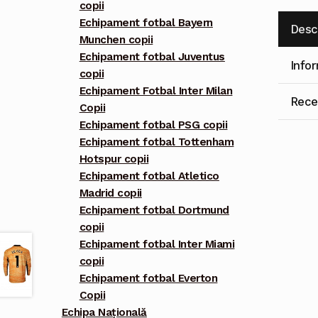
copii
Echipament fotbal Bayern
Desc
Munchen copii
Echipament fotbal Juventus
Info
copii
Echipament Fotbal Inter Milan
Recen
Copii
Echipament fotbal PSG copii
Echipament fotbal Tottenham
Hotspur copii
Echipament fotbal Atletico
Madrid copii
Echipament fotbal Dortmund
copii
Echipament fotbal Inter Miami
copii
Echipament fotbal Everton
Copii
Echipa Națională