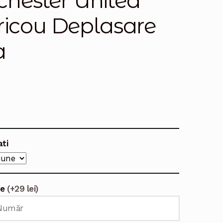
hester United
ricou Deplasare
a
ati
te
(+29 lei)