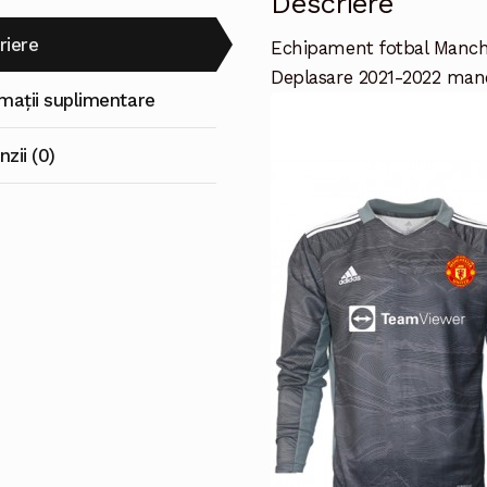
Descriere
riere
Echipament fotbal Manche
Deplasare 2021-2022 man
rmații suplimentare
zii (0)