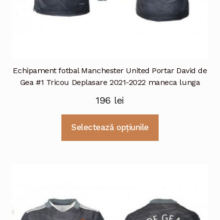
Echipament fotbal Manchester United Portar David de
Gea #1 Tricou Deplasare 2021-2022 maneca lunga
196
lei
Acest
Selectează opțiunile
produs
are
mai
multe
variații.
Opțiunile
pot