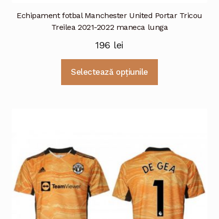
Echipament fotbal Manchester United Portar Tricou
Treilea 2021-2022 maneca lunga
196
lei
Acest
Selectează opțiunile
produs
are
mai
multe
variații.
Opțiunile
pot
fi
alese
în
pagina