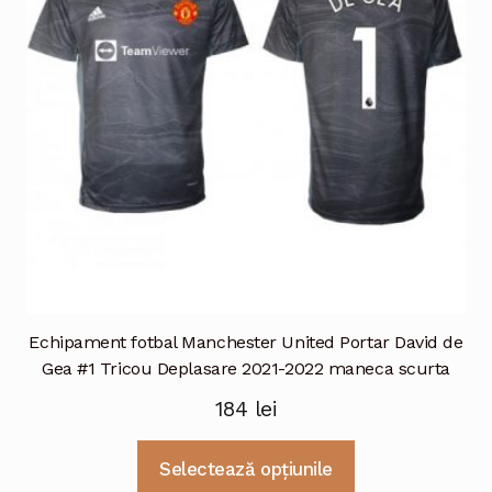
fi
alese
în
pagina
produsului.
Echipament fotbal Manchester United Portar David de
Gea #1 Tricou Deplasare 2021-2022 maneca scurta
184
lei
Acest
Selectează opțiunile
produs