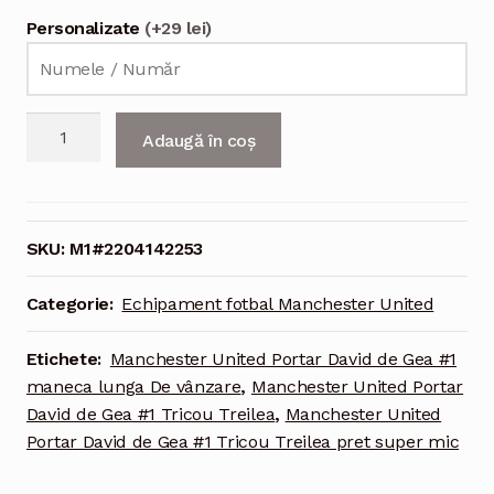
Personalizate
(+29 lei)
Cantitate
Adaugă în coș
Echipament
fotbal
Manchester
United
SKU:
M1#2204142253
Portar
David
Categorie:
Echipament fotbal Manchester United
de
Gea
Etichete:
Manchester United Portar David de Gea #1
#1
maneca lunga De vânzare
,
Manchester United Portar
Tricou
David de Gea #1 Tricou Treilea
,
Manchester United
Treilea
Portar David de Gea #1 Tricou Treilea pret super mic
2021-
2022