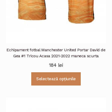
produsului.
Echipament fotbal Manchester United Portar David de
Gea #1 Tricou Acasa 2021-2022 maneca scurta
184
lei
Acest
Selectează opțiunile
produs
are
mai
multe
variații.