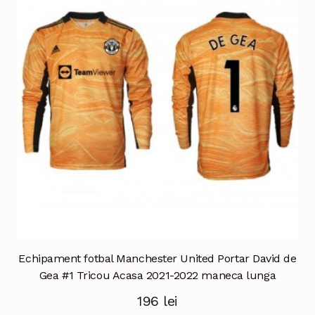
Opțiunile
pot
fi
alese
în
pagina
produsului.
Echipament fotbal Manchester United Portar David de
Gea #1 Tricou Acasa 2021-2022 maneca lunga
196
lei