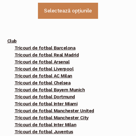
Acest
Selectează opțiunile
produs
are
mai
multe
Club
variații.
Tricouri de fotbal Barcelona
Tricouri de fotbal Real Madrid
Opțiunile
Tricouri de fotbal Arsenal
pot
Tricouri de fotbal Liverpool
fi
Tricouri de fotbal AC Milan
alese
Tricouri de fotbal Chelsea
în
Tricouri de fotbal Bayern Munich
pagina
Tricouri de fotbal Dortmund
Tricouri de fotbal Inter Miami
produsului.
Tricouri de fotbal Manchester United
Tricouri de fotbal Manchester City
Tricouri de fotbal Inter Milan
Tricouri de fotbal Juventus