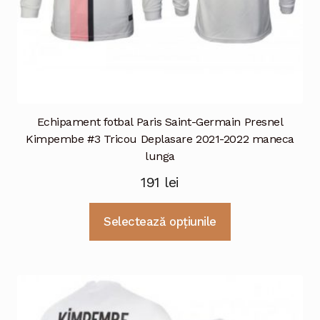
Echipament fotbal Paris Saint-Germain Presnel
Kimpembe #3 Tricou Deplasare 2021-2022 maneca
lunga
191
lei
Acest
Selectează opțiunile
produs
are
mai
multe
variații.