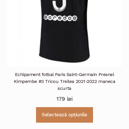
în
pagina
produsului.
Echipament fotbal Paris Saint-Germain Presnel
Kimpembe #3 Tricou Treilea 2021-2022 maneca
scurta
179
lei
Acest
Selectează opțiunile
produs
are