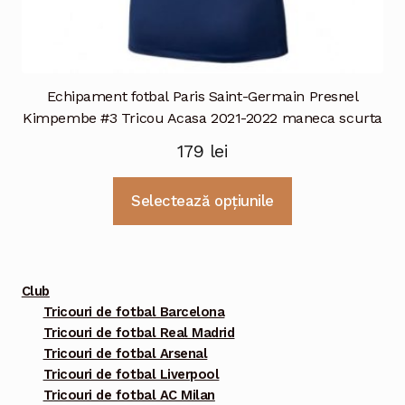
Echipament fotbal Paris Saint-Germain Presnel
Kimpembe #3 Tricou Acasa 2021-2022 maneca scurta
179
lei
Acest
Selectează opțiunile
produs
are
mai
multe
Club
variații.
Tricouri de fotbal Barcelona
Tricouri de fotbal Real Madrid
Opțiunile
Tricouri de fotbal Arsenal
pot
Tricouri de fotbal Liverpool
fi
Tricouri de fotbal AC Milan