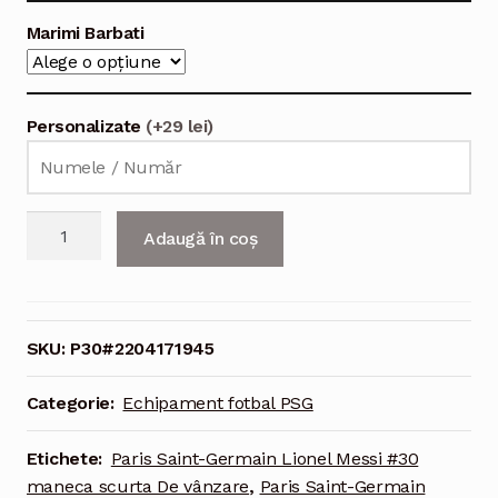
Marimi Barbati
Personalizate
(+29 lei)
Cantitate
Adaugă în coș
Echipament
fotbal
Paris
Saint-
SKU:
P30#2204171945
Germain
Lionel
Categorie:
Echipament fotbal PSG
Messi
#30
Etichete:
Paris Saint-Germain Lionel Messi #30
Tricou
maneca scurta De vânzare
,
Paris Saint-Germain