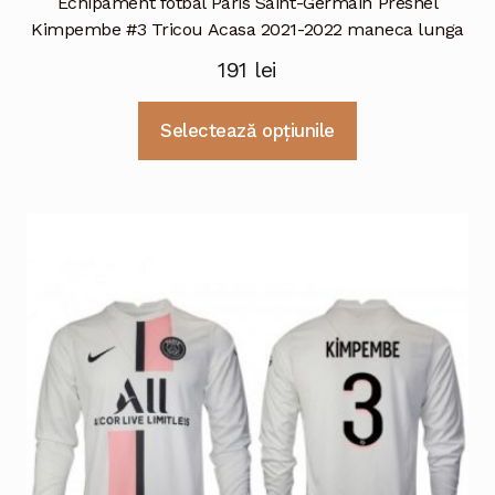
Echipament fotbal Paris Saint-Germain Presnel
Kimpembe #3 Tricou Acasa 2021-2022 maneca lunga
191
lei
Acest
Selectează opțiunile
produs
are
mai
multe
variații.
Opțiunile
pot
fi
alese
în
pagina
produsului.