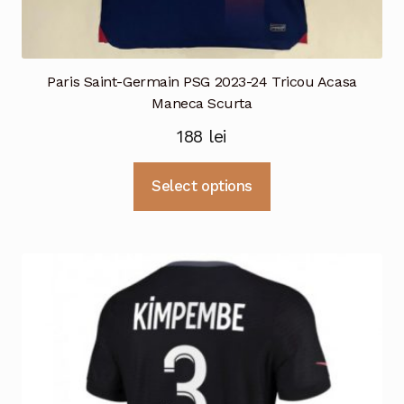
Paris Saint-Germain PSG 2023-24 Tricou Acasa
Maneca Scurta
188
lei
Acest
Select options
produs
are
mai
multe
variații.
Opțiunile
pot
fi
alese