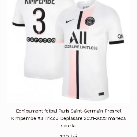
Opțiunile
pot
fi
alese
în
pagina
produsului.
Echipament fotbal Paris Saint-Germain Presnel
Kimpembe #3 Tricou Deplasare 2021-2022 maneca
scurta
179
lei