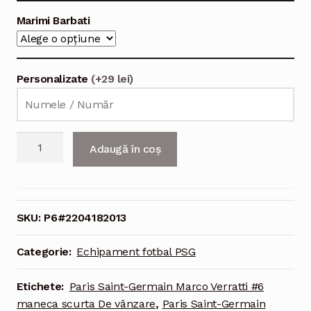
Marimi Barbati
Personalizate
(+29 lei)
Cantitate
Adaugă în coș
Echipament
fotbal
Paris
Saint-
SKU:
P6#2204182013
Germain
Marco
Categorie:
Echipament fotbal PSG
Verratti
#6
Etichete:
Paris Saint-Germain Marco Verratti #6
Tricou
maneca scurta De vânzare
,
Paris Saint-Germain