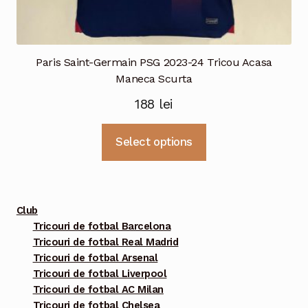
Paris Saint-Germain PSG 2023-24 Tricou Acasa
Maneca Scurta
188
lei
Acest
Select options
produs
are
mai
multe
Club
variații.
Tricouri de fotbal Barcelona
Tricouri de fotbal Real Madrid
Opțiunile
Tricouri de fotbal Arsenal
pot
Tricouri de fotbal Liverpool
fi
Tricouri de fotbal AC Milan
alese
Tricouri de fotbal Chelsea