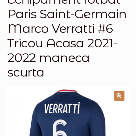
Paris Saint-Germain
Magazinul
Marco Verratti #6
Tricou Acasa 2021-
2022 maneca
scurta
🔍