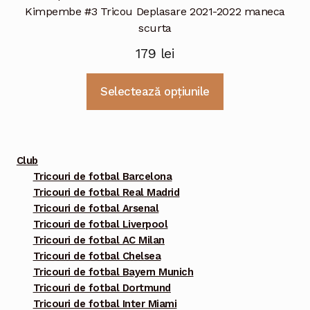
Kimpembe #3 Tricou Deplasare 2021-2022 maneca
scurta
179
lei
Acest
Selectează opțiunile
produs
are
mai
multe
Club
variații.
Tricouri de fotbal Barcelona
Tricouri de fotbal Real Madrid
Opțiunile
Tricouri de fotbal Arsenal
pot
Tricouri de fotbal Liverpool
fi
Tricouri de fotbal AC Milan
alese
Tricouri de fotbal Chelsea
în
Tricouri de fotbal Bayern Munich
pagina
Tricouri de fotbal Dortmund
Tricouri de fotbal Inter Miami
produsului.