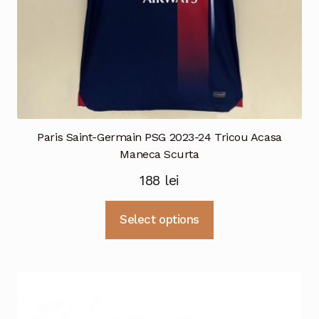
produsului.
Paris Saint-Germain PSG 2023-24 Tricou Acasa
Maneca Scurta
188
lei
Acest
Select options
produs
are
mai
multe
variații.