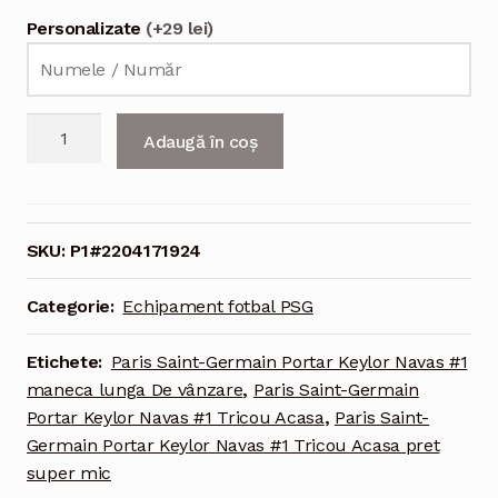
Personalizate
(+29 lei)
Cantitate
Adaugă în coș
Echipament
fotbal
Paris
Saint-
SKU:
P1#2204171924
Germain
Portar
Categorie:
Echipament fotbal PSG
Keylor
Navas
Etichete:
Paris Saint-Germain Portar Keylor Navas #1
#1
maneca lunga De vânzare
,
Paris Saint-Germain
Tricou
Portar Keylor Navas #1 Tricou Acasa
,
Paris Saint-
Acasa
Germain Portar Keylor Navas #1 Tricou Acasa pret
2021-
super mic
2022