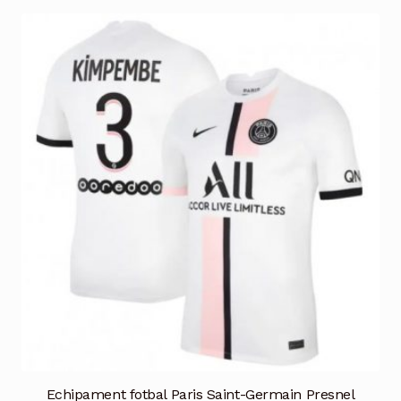
mai
multe
variații.
Opțiunile
pot
fi
alese
în
pagina
produsului.
Echipament fotbal Paris Saint-Germain Presnel