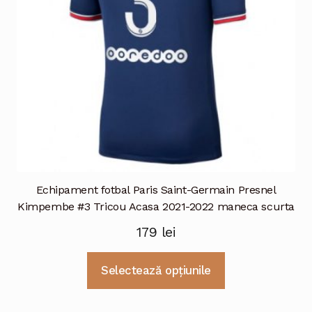
alese
în
pagina
produsului.
Echipament fotbal Paris Saint-Germain Presnel
Kimpembe #3 Tricou Acasa 2021-2022 maneca scurta
179
lei
Acest
Selectează opțiunile
produs
are