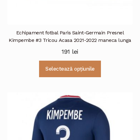
Echipament fotbal Paris Saint-Germain Presnel
Kimpembe #3 Tricou Acasa 2021-2022 maneca lunga
191
lei
Acest
Selectează opțiunile
produs
are
mai
multe
variații.
Opțiunile
pot
fi