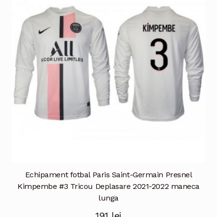
Opțiunile
pot
fi
alese
în
pagina
produsului.
Echipament fotbal Paris Saint-Germain Presnel
Kimpembe #3 Tricou Deplasare 2021-2022 maneca
lunga
191
lei