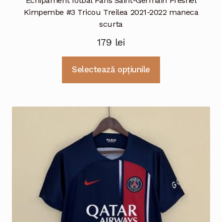
Echipament fotbal Paris Saint-Germain Presnel
Kimpembe #3 Tricou Treilea 2021-2022 maneca
scurta
179
lei
Acest
Selectează opțiunile
produs
are
mai
multe
variații.
Opțiunile
pot
fi
alese
în
pagina