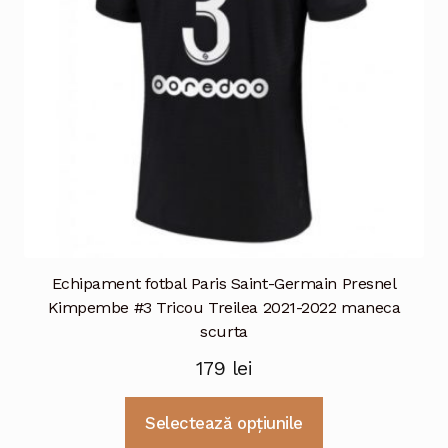
alese
în
pagina
produsului.
Echipament fotbal Paris Saint-Germain Presnel
Kimpembe #3 Tricou Treilea 2021-2022 maneca
scurta
179
lei
Acest
Selectează opțiunile
produs