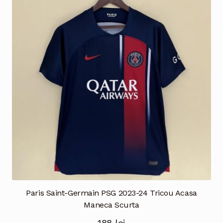
variații.
Opțiunile
pot
fi
alese
în
pagina
produsului.
Paris Saint-Germain PSG 2023-24 Tricou Acasa
Maneca Scurta