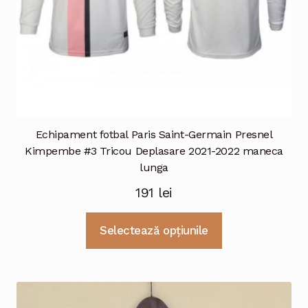
produsului.
Echipament fotbal Paris Saint-Germain Presnel
Kimpembe #3 Tricou Deplasare 2021-2022 maneca
lunga
191
lei
Acest
Selectează opțiunile
produs
are
mai
multe