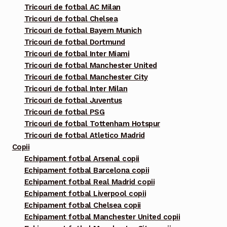
fi
Tricouri de fotbal AC Milan
alese
Tricouri de fotbal Chelsea
în
Tricouri de fotbal Bayern Munich
pagina
Tricouri de fotbal Dortmund
Tricouri de fotbal Inter Miami
produsului.
Tricouri de fotbal Manchester United
Tricouri de fotbal Manchester City
Tricouri de fotbal Inter Milan
Tricouri de fotbal Juventus
Tricouri de fotbal PSG
Tricouri de fotbal Tottenham Hotspur
Tricouri de fotbal Atletico Madrid
Copii
Echipament fotbal Arsenal copii
Echipament fotbal Barcelona copii
Echipament fotbal Real Madrid copii
Echipament fotbal Liverpool copii
Echipament fotbal Chelsea copii
Echipament fotbal Manchester United copii