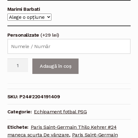
Marimi Barbati
Personalizate
(+29 lei)
Cantitate
Adaugă în coș
Echipament
fotbal
Paris
Saint-
SKU:
P24#2204191409
Germain
Thilo
Categorie:
Echipament fotbal PSG
Kehrer
#24
Etichete:
Paris Saint-Germain Thilo Kehrer #24
Tricou
maneca scurta De vânzare
,
Paris Saint-Germain