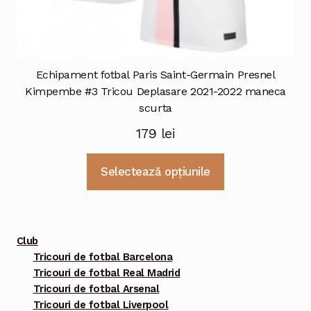
Echipament fotbal Paris Saint-Germain Presnel
Kimpembe #3 Tricou Deplasare 2021-2022 maneca
scurta
179
lei
Acest
Selectează opțiunile
produs
are
mai
multe
Club
variații.
Tricouri de fotbal Barcelona
Tricouri de fotbal Real Madrid
Opțiunile
Tricouri de fotbal Arsenal
pot
Tricouri de fotbal Liverpool