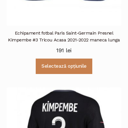
Echipament fotbal Paris Saint-Germain Presnel
Kimpembe #3 Tricou Acasa 2021-2022 maneca lunga
191
lei
Acest
Selectează opțiunile
produs
are
mai
multe
variații.
Opțiunile
pot
fi