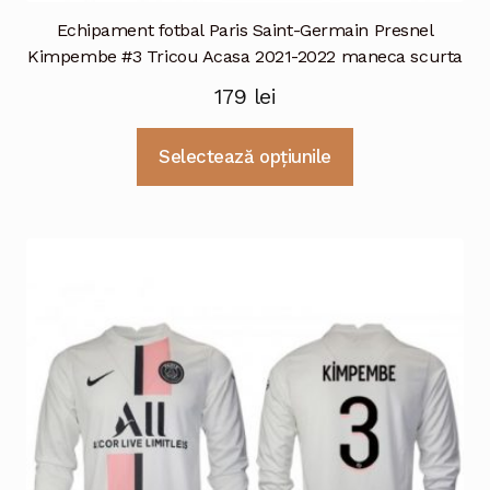
Echipament fotbal Paris Saint-Germain Presnel
Kimpembe #3 Tricou Acasa 2021-2022 maneca scurta
179
lei
Acest
Selectează opțiunile
produs
are
mai
multe
variații.
Opțiunile
pot
fi
alese
în
pagina