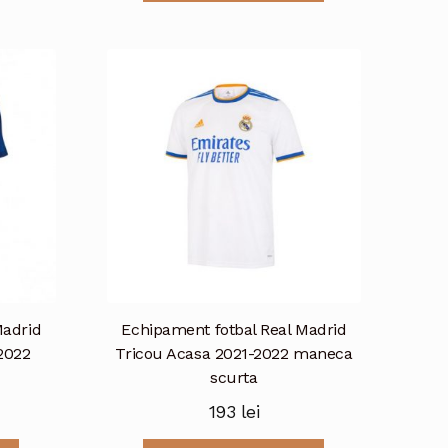
mai
are
multe
mai
variații.
multe
Opțiunile
variații.
pot
Opțiunile
fi
pot
alese
fi
în
alese
pagina
în
produsului.
pagina
produsului.
Madrid
Echipament fotbal Real Madrid
2022
Tricou Acasa 2021-2022 maneca
scurta
193
lei