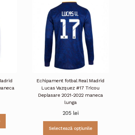
Madrid
Echipament fotbal Real Madrid
maneca
Lucas Vazquez #17 Tricou
Deplasare 2021-2022 maneca
lunga
205
lei
Acest
e
produs
Acest
Selectează opțiunile
are
produs