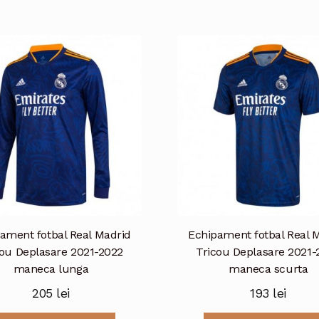
mai
multe
variații.
Opțiunile
pot
fi
alese
în
pagina
produsului.
ament fotbal Real Madrid
Echipament fotbal Real 
cou Deplasare 2021-2022
Tricou Deplasare 2021-
maneca lunga
maneca scurta
205
lei
193
lei