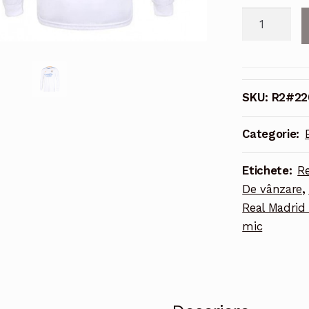
Cantitate
Echipament
fotbal
Real
Madrid
SKU:
R2#22
Daniel
Carvajal
Categorie:
#2
Tricou
Etichete:
Re
Acasa
De vânzare
,
2021-
Real Madrid 
2022
mic
maneca
lunga