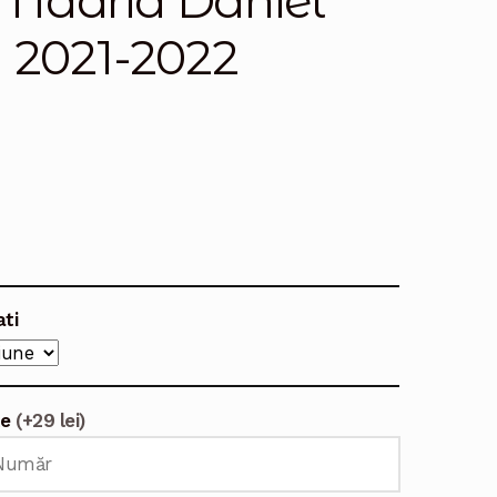
 Madrid Daniel
a 2021-2022
ati
te
(+29 lei)