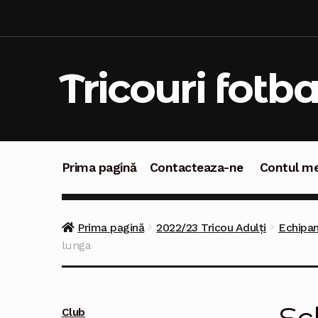
Sari
Sari
la
la
navigare
conținut
Tricouri fotba
Prima pagină
Contacteaza-ne
Contul m
Prima pagină
Contacteaza-ne
Contul meu
C
Prima pagină
2022/23 Tricou Adulți
Echipam
lunga
Club