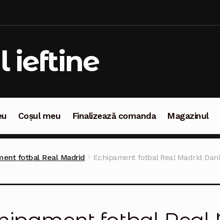
l ieftine
eu
Coșul meu
Finalizează comanda
Magazinul
oșul meu
Finalizează comanda
Magazinul
ent fotbal Real Madrid
Echipament fotbal Real Madrid Dani