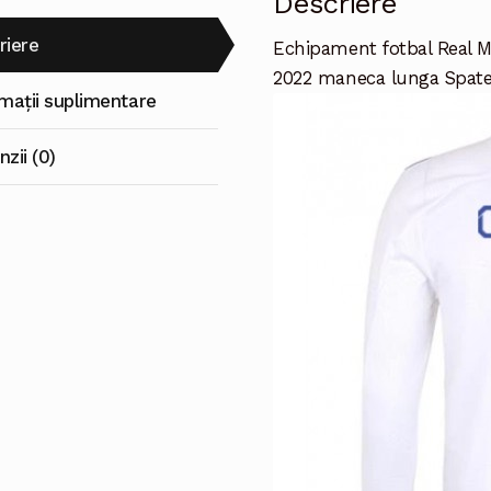
Descriere
riere
Echipament fotbal Real Ma
2022 maneca lunga Spat
rmații suplimentare
zii (0)