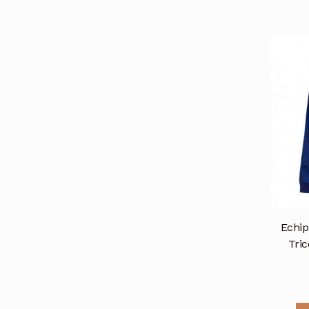
Echip
Tri