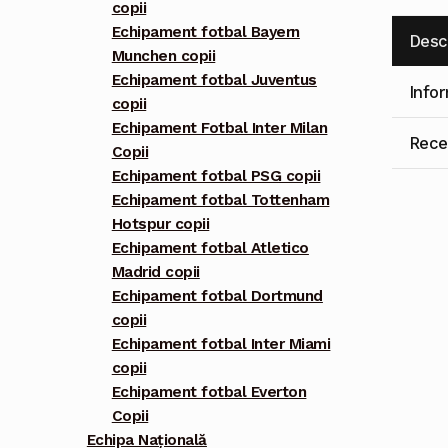
copii
Echipament fotbal Bayern
Desc
Munchen copii
Echipament fotbal Juventus
Info
copii
Echipament Fotbal Inter Milan
Recen
Copii
Echipament fotbal PSG copii
Echipament fotbal Tottenham
Hotspur copii
Echipament fotbal Atletico
Madrid copii
Echipament fotbal Dortmund
copii
Echipament fotbal Inter Miami
copii
Echipament fotbal Everton
Copii
Echipa Națională