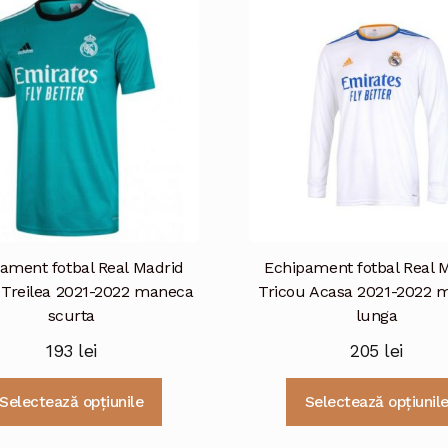
ament fotbal Real Madrid
Echipament fotbal Real 
 Treilea 2021-2022 maneca
Tricou Acasa 2021-2022 
scurta
lunga
193
lei
205
lei
Acest
Selectează opțiunile
Selectează opțiunil
produs
are