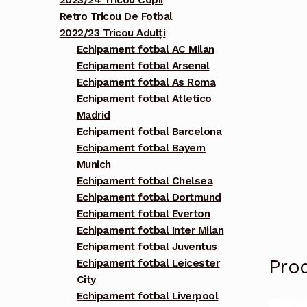
2023/24 Tricou Copii
Retro Tricou De Fotbal
2022/23 Tricou Adulți
Echipament fotbal AC Milan
Echipament fotbal Arsenal
Echipament fotbal As Roma
Echipament fotbal Atletico
Madrid
Echipament fotbal Barcelona
Echipament fotbal Bayern
Munich
Echipament fotbal Chelsea
Echipament fotbal Dortmund
Echipament fotbal Everton
Echipament fotbal Inter Milan
Echipament fotbal Juventus
Pro
Echipament fotbal Leicester
City
Echipament fotbal Liverpool