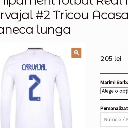
hipament fotbal Real
rvajal #2 Tricou Acas
neca lunga
205
lei
🔍
Marimi Barb
Personaliza