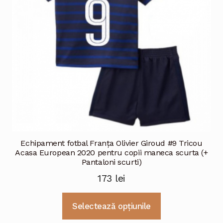
alese
în
pagina
produsului.
Echipament fotbal Franţa Olivier Giroud #9 Tricou
Acasa European 2020 pentru copii maneca scurta (+
Pantaloni scurti)
173
lei
Acest
Selectează opțiunile
produs