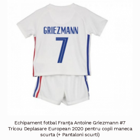
variații.
Opțiunile
pot
fi
alese
în
pagina
produsului.
Echipament fotbal Franţa Antoine Griezmann #7
Tricou Deplasare European 2020 pentru copii maneca
scurta (+ Pantaloni scurti)