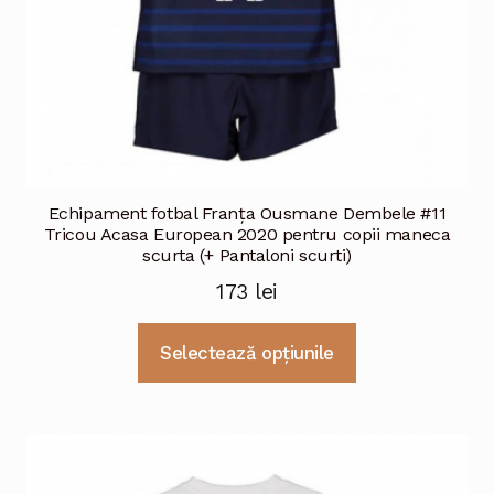
produsului.
Echipament fotbal Franţa Ousmane Dembele #11
Tricou Acasa European 2020 pentru copii maneca
scurta (+ Pantaloni scurti)
173
lei
Acest
Selectează opțiunile
produs
are
mai
multe
variații.