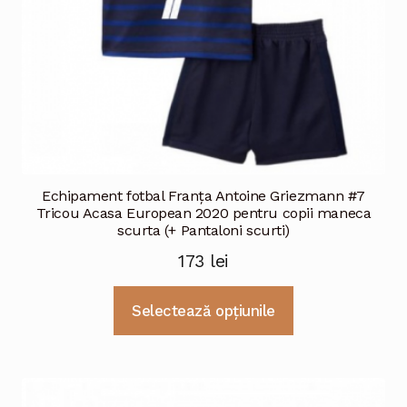
Echipament fotbal Franţa Antoine Griezmann #7
Tricou Acasa European 2020 pentru copii maneca
scurta (+ Pantaloni scurti)
173
lei
Acest
Selectează opțiunile
produs
are
mai
multe