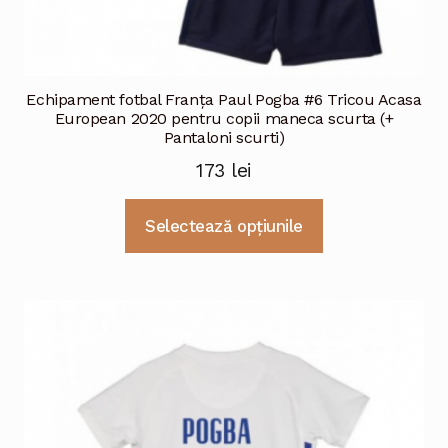
Echipament fotbal Franţa Paul Pogba #6 Tricou Acasa
European 2020 pentru copii maneca scurta (+
Pantaloni scurti)
173
lei
Acest
Selectează opțiunile
produs
are
mai
multe
variații.
Opțiunile
pot
fi