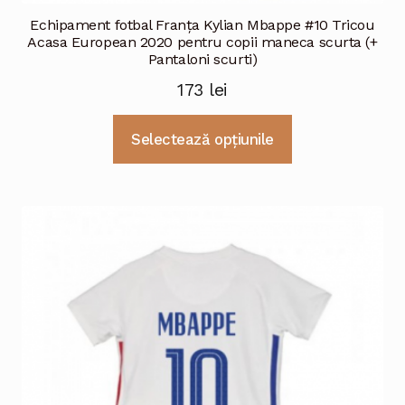
Echipament fotbal Franţa Kylian Mbappe #10 Tricou
Acasa European 2020 pentru copii maneca scurta (+
Pantaloni scurti)
173
lei
Acest
Selectează opțiunile
produs
are
mai
multe
variații.
Opțiunile
pot
fi
alese
în
pagina