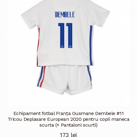
Opțiunile
pot
fi
alese
în
pagina
produsului.
Echipament fotbal Franţa Ousmane Dembele #11
Tricou Deplasare European 2020 pentru copii maneca
scurta (+ Pantaloni scurti)
173
lei