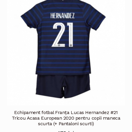
variații.
Opțiunile
pot
fi
alese
în
pagina
produsului.
Echipament fotbal Franţa Lucas Hernandez #21
Tricou Acasa European 2020 pentru copii maneca
scurta (+ Pantaloni scurti)