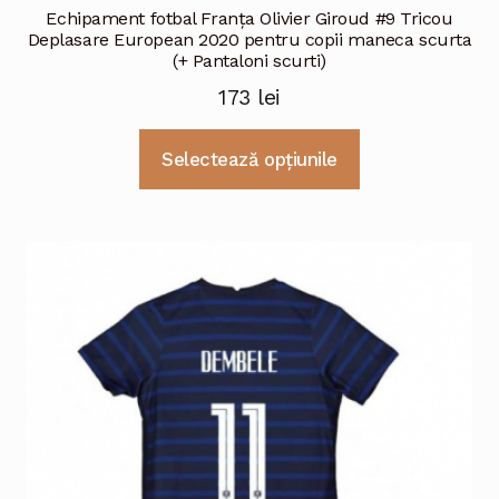
Echipament fotbal Franţa Olivier Giroud #9 Tricou
Deplasare European 2020 pentru copii maneca scurta
(+ Pantaloni scurti)
173
lei
Acest
Selectează opțiunile
produs
are
mai
multe
variații.
Opțiunile
pot
fi
alese
în
pagina