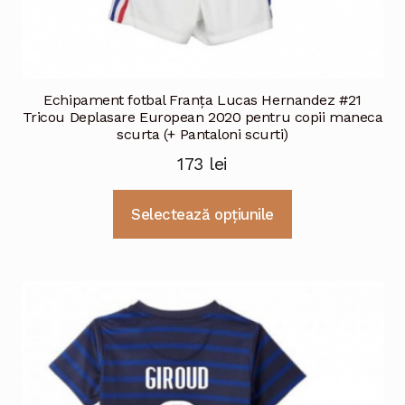
Echipament fotbal Franţa Lucas Hernandez #21
Tricou Deplasare European 2020 pentru copii maneca
scurta (+ Pantaloni scurti)
173
lei
Acest
Selectează opțiunile
produs
are
mai
multe
variații.
Opțiunile
pot
fi