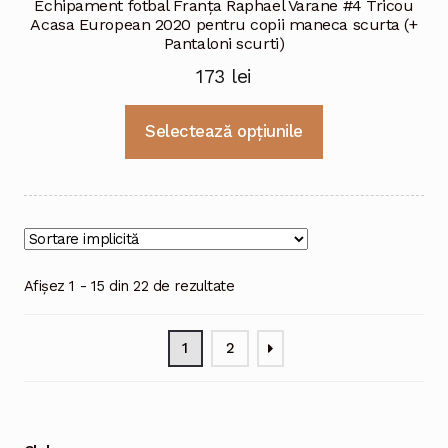
Echipament fotbal Franţa Raphael Varane #4 Tricou
Acasa European 2020 pentru copii maneca scurta (+
Pantaloni scurti)
173
lei
Acest
Selectează opțiunile
produs
are
mai
multe
variații.
Opțiunile
Afișez 1 - 15 din 22 de rezultate
pot
fi
1
2
alese
în
pagina
produsului.