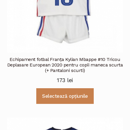
produsului.
Echipament fotbal Franţa Kylian Mbappe #10 Tricou
Deplasare European 2020 pentru copii maneca scurta
(+ Pantaloni scurti)
173
lei
Acest
Selectează opțiunile
produs
are
mai
multe