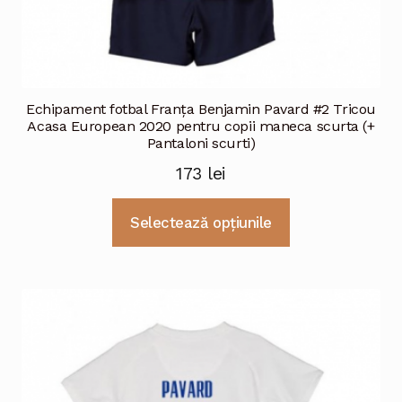
Echipament fotbal Franţa Benjamin Pavard #2 Tricou
Acasa European 2020 pentru copii maneca scurta (+
Pantaloni scurti)
173
lei
Acest
Selectează opțiunile
produs
are
mai
multe
variații.
Opțiunile
pot