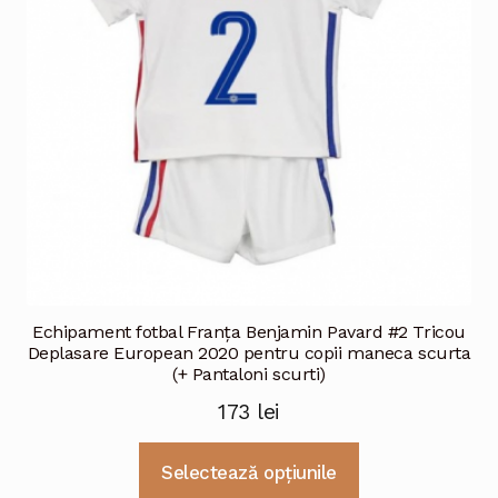
fi
alese
în
pagina
produsului.
Echipament fotbal Franţa Benjamin Pavard #2 Tricou
Deplasare European 2020 pentru copii maneca scurta
(+ Pantaloni scurti)
173
lei
Acest
Selectează opțiunile
produs