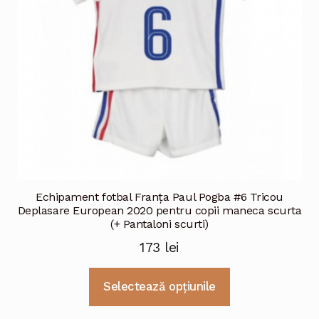
alese
în
pagina
produsului.
Echipament fotbal Franţa Paul Pogba #6 Tricou
Deplasare European 2020 pentru copii maneca scurta
(+ Pantaloni scurti)
173
lei
Acest
Selectează opțiunile
produs
are