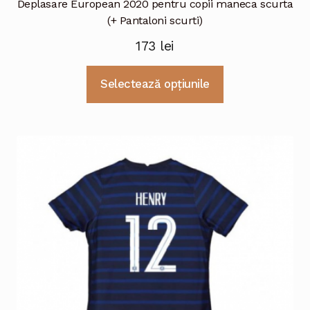
Deplasare European 2020 pentru copii maneca scurta
(+ Pantaloni scurti)
173
lei
Acest
Selectează opțiunile
produs
are
mai
multe
variații.
Opțiunile
pot
fi
alese
în
pagina
produsului.