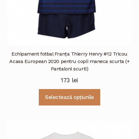
Echipament fotbal Franţa Thierry Henry #12 Tricou
Acasa European 2020 pentru copii maneca scurta (+
Pantaloni scurti)
173
lei
Acest
Selectează opțiunile
produs
are
mai
multe
variații.