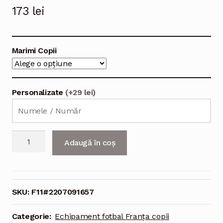
173
lei
Marimi Copii
Personalizate
(+29 lei)
Cantitate
Adaugă în coș
Echipament
fotbal
Franţa
Ousmane
SKU:
F11#2207091657
Dembele
#11
Categorie:
Echipament fotbal Franța copii