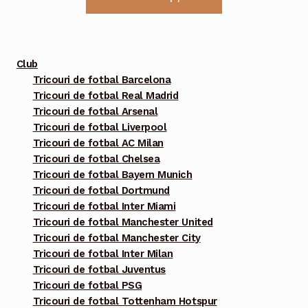
produs
are
mai
multe
Club
variații.
Tricouri de fotbal Barcelona
Tricouri de fotbal Real Madrid
Opțiunile
Tricouri de fotbal Arsenal
pot
Tricouri de fotbal Liverpool
fi
Tricouri de fotbal AC Milan
alese
Tricouri de fotbal Chelsea
în
Tricouri de fotbal Bayern Munich
pagina
Tricouri de fotbal Dortmund
Tricouri de fotbal Inter Miami
produsului.
Tricouri de fotbal Manchester United
Tricouri de fotbal Manchester City
Tricouri de fotbal Inter Milan
Tricouri de fotbal Juventus
Tricouri de fotbal PSG
Tricouri de fotbal Tottenham Hotspur