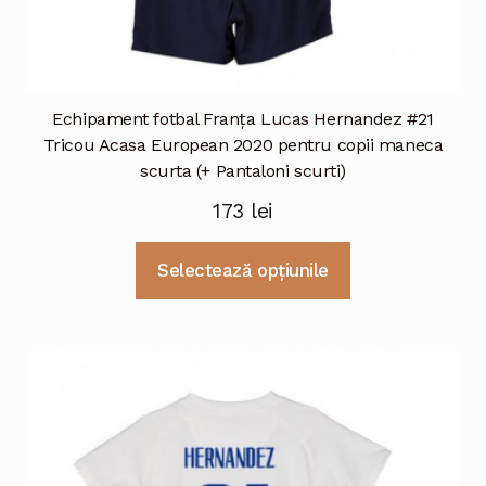
Echipament fotbal Franţa Lucas Hernandez #21
Tricou Acasa European 2020 pentru copii maneca
scurta (+ Pantaloni scurti)
173
lei
Acest
Selectează opțiunile
produs
are
mai
multe
variații.
Opțiunile
pot