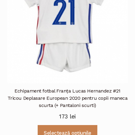
fi
alese
în
pagina
produsului.
Echipament fotbal Franţa Lucas Hernandez #21
Tricou Deplasare European 2020 pentru copii maneca
scurta (+ Pantaloni scurti)
173
lei
Acest
Selectează opțiunile