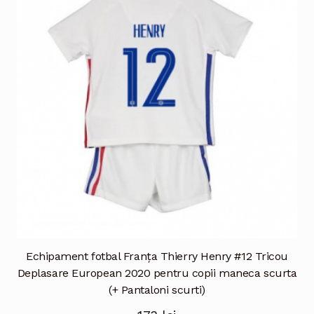
Opțiunile
pot
fi
alese
în
pagina
produsului.
Echipament fotbal Franţa Thierry Henry #12 Tricou
Deplasare European 2020 pentru copii maneca scurta
(+ Pantaloni scurti)