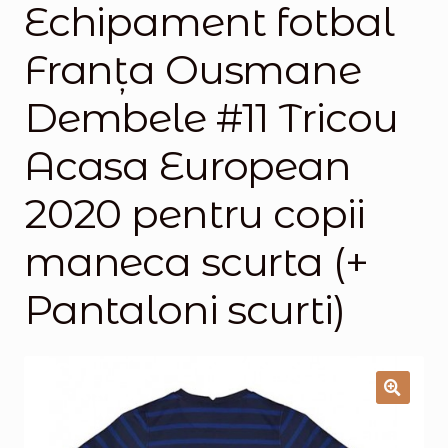
Echipament fotbal
Magazinul
Franţa Ousmane
Dembele #11 Tricou
Acasa European
2020 pentru copii
maneca scurta (+
Pantaloni scurti)
🔍