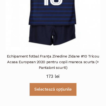
Echipament fotbal Franţa Zinedine Zidane #10 Tricou
Acasa European 2020 pentru copii maneca scurta (+
Pantaloni scurti)
173
lei
Acest
Selectează opțiunile
produs
are
mai