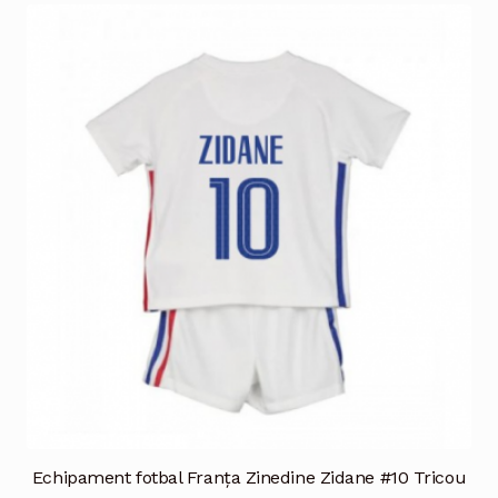
multe
variații.
Opțiunile
pot
fi
alese
în
pagina
produsului.
Echipament fotbal Franţa Zinedine Zidane #10 Tricou