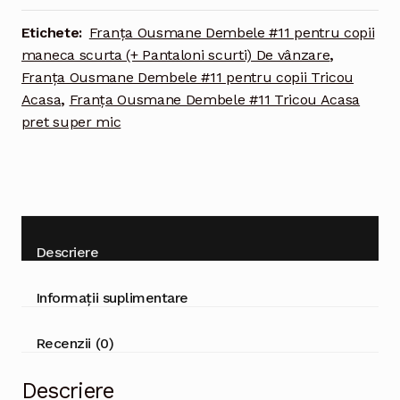
Tricou
Acasa
Etichete:
Franţa Ousmane Dembele #11 pentru copii
European
maneca scurta (+ Pantaloni scurti) De vânzare
,
2020
Franţa Ousmane Dembele #11 pentru copii Tricou
pentru
Acasa
,
Franţa Ousmane Dembele #11 Tricou Acasa
copii
pret super mic
maneca
scurta
(+
Pantaloni
scurti)
Descriere
Informații suplimentare
Recenzii (0)
Descriere