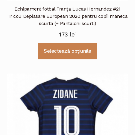
Echipament fotbal Franţa Lucas Hernandez #21
Tricou Deplasare European 2020 pentru copii maneca
scurta (+ Pantaloni scurti)
173
lei
Acest
Selectează opțiunile
produs
are
mai
multe
variații.
Opțiunile
pot
fi
alese
în