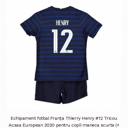
multe
variații.
Opțiunile
pot
fi
alese
în
pagina
produsului.
Echipament fotbal Franţa Thierry Henry #12 Tricou
Acasa European 2020 pentru copii maneca scurta (+