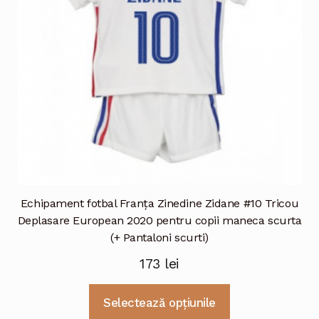
Echipament fotbal Franţa Zinedine Zidane #10 Tricou
Deplasare European 2020 pentru copii maneca scurta
(+ Pantaloni scurti)
173
lei
Acest
Selectează opțiunile
produs