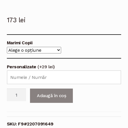
173
lei
Marimi Copii
Personalizate
(+29 lei)
Cantitate
Adaugă în coș
Echipament
fotbal
Franţa
Olivier
SKU:
F9#2207091649
Giroud