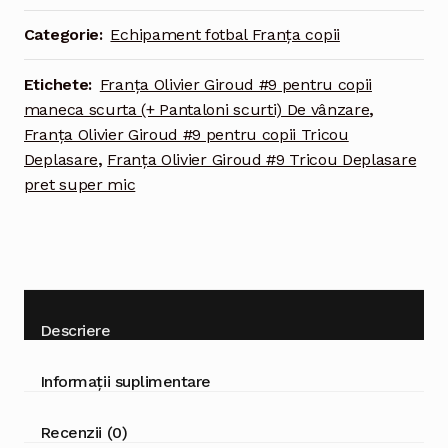
#9
Categorie:
Echipament fotbal Franța copii
Tricou
Deplasare
Etichete:
Franţa Olivier Giroud #9 pentru copii
European
maneca scurta (+ Pantaloni scurti) De vânzare
,
2020
Franţa Olivier Giroud #9 pentru copii Tricou
pentru
Deplasare
,
Franţa Olivier Giroud #9 Tricou Deplasare
copii
pret super mic
maneca
scurta
(+
Pantaloni
scurti)
Descriere
Informații suplimentare
Recenzii (0)