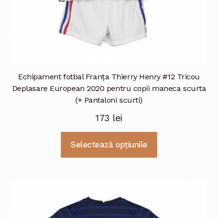
Echipament fotbal Franţa Thierry Henry #12 Tricou
Deplasare European 2020 pentru copii maneca scurta
(+ Pantaloni scurti)
173
lei
Acest
Selectează opțiunile
produs
are
mai
multe
variații.
Opțiunile