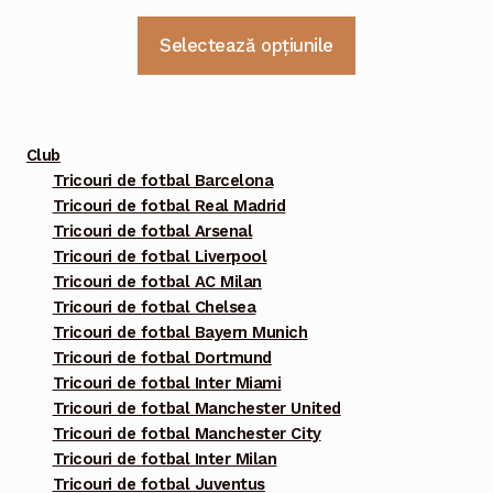
Acest
Selectează opțiunile
produs
are
mai
multe
Club
variații.
Tricouri de fotbal Barcelona
Tricouri de fotbal Real Madrid
Opțiunile
Tricouri de fotbal Arsenal
pot
Tricouri de fotbal Liverpool
fi
Tricouri de fotbal AC Milan
alese
Tricouri de fotbal Chelsea
în
Tricouri de fotbal Bayern Munich
pagina
Tricouri de fotbal Dortmund
Tricouri de fotbal Inter Miami
produsului.
Tricouri de fotbal Manchester United
Tricouri de fotbal Manchester City
Tricouri de fotbal Inter Milan
Tricouri de fotbal Juventus