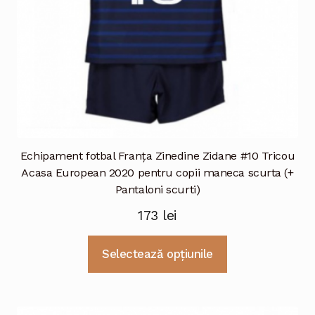
pagina
produsului.
Echipament fotbal Franţa Zinedine Zidane #10 Tricou
Acasa European 2020 pentru copii maneca scurta (+
Pantaloni scurti)
173
lei
Acest
Selectează opțiunile
produs
are
mai