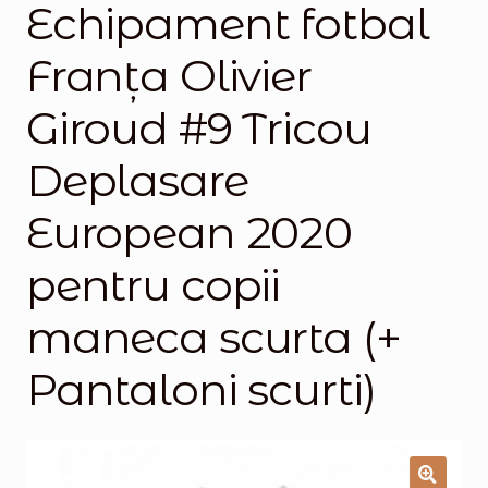
Echipament fotbal
Magazinul
Franţa Olivier
Giroud #9 Tricou
Deplasare
European 2020
pentru copii
maneca scurta (+
Pantaloni scurti)