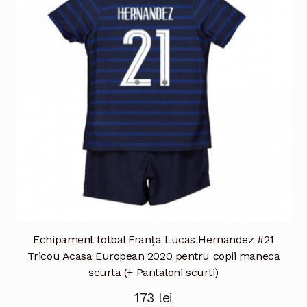
pot
fi
alese
în
pagina
produsului.
Echipament fotbal Franţa Lucas Hernandez #21
Tricou Acasa European 2020 pentru copii maneca
scurta (+ Pantaloni scurti)
173
lei