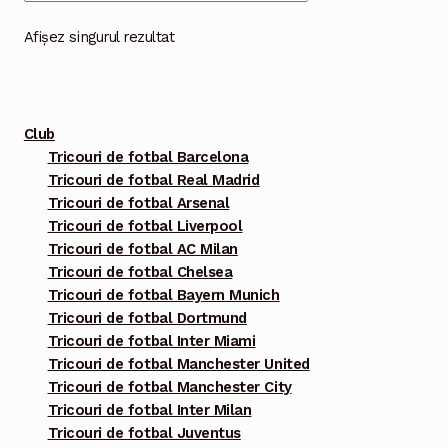
variații.
Opțiunile
Afișez singurul rezultat
pot
fi
alese
Club
în
Tricouri de fotbal Barcelona
pagina
Tricouri de fotbal Real Madrid
produsului.
Tricouri de fotbal Arsenal
Tricouri de fotbal Liverpool
Tricouri de fotbal AC Milan
Tricouri de fotbal Chelsea
Tricouri de fotbal Bayern Munich
Tricouri de fotbal Dortmund
Tricouri de fotbal Inter Miami
Tricouri de fotbal Manchester United
Tricouri de fotbal Manchester City
Tricouri de fotbal Inter Milan
Tricouri de fotbal Juventus