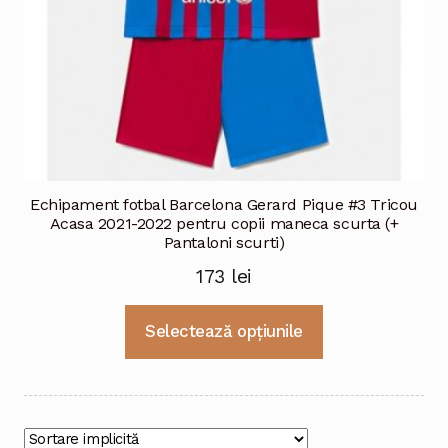
Echipament fotbal Barcelona Gerard Pique #3 Tricou
Acasa 2021-2022 pentru copii maneca scurta (+
Pantaloni scurti)
173
lei
Acest
Selectează opțiunile
produs
are
mai
multe