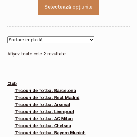
Acest
Selectează opțiunile
produs
are
mai
multe
variații.
Opțiunile
Afișez toate cele 2 rezultate
pot
fi
alese
Club
în
Tricouri de fotbal Barcelona
pagina
Tricouri de fotbal Real Madrid
produsului.
Tricouri de fotbal Arsenal
Tricouri de fotbal Liverpool
Tricouri de fotbal AC Milan
Tricouri de fotbal Chelsea
Tricouri de fotbal Bayern Munich