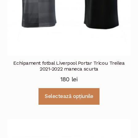
Echipament fotbal Liverpool Portar Tricou Treilea
2021-2022 maneca scurta
180
lei
Acest
Selectează opțiunile
produs
are
mai
multe
variații.