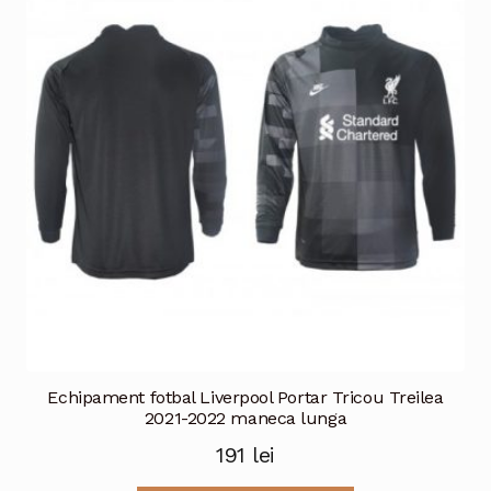
Opțiunile
pot
fi
alese
în
pagina
produsului.
Echipament fotbal Liverpool Portar Tricou Treilea
2021-2022 maneca lunga
191
lei