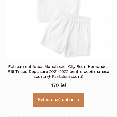
Echipament fotbal Manchester City Rodri Hernandez
#16 Tricou Deplasare 2021-2022 pentru copii maneca
scurta (+ Pantaloni scurti)
170
lei
Acest
Selectează opțiunile
produs
are
mai