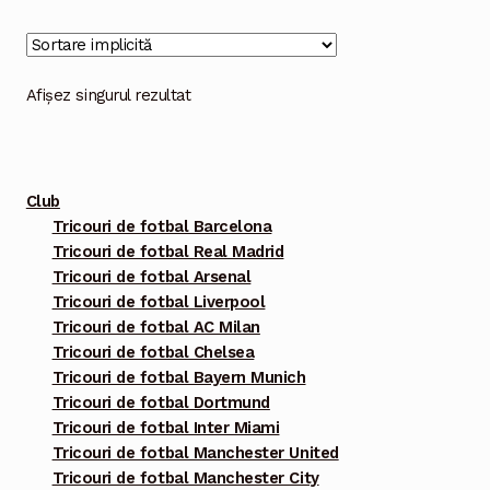
multe
variații.
Opțiunile
Afișez singurul rezultat
pot
fi
alese
Club
în
Tricouri de fotbal Barcelona
pagina
Tricouri de fotbal Real Madrid
produsului.
Tricouri de fotbal Arsenal
Tricouri de fotbal Liverpool
Tricouri de fotbal AC Milan
Tricouri de fotbal Chelsea
Tricouri de fotbal Bayern Munich
Tricouri de fotbal Dortmund
Tricouri de fotbal Inter Miami
Tricouri de fotbal Manchester United
Tricouri de fotbal Manchester City