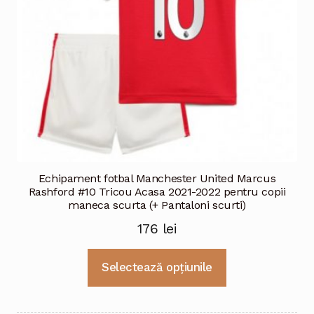
Echipament fotbal Manchester United Marcus
Rashford #10 Tricou Acasa 2021-2022 pentru copii
maneca scurta (+ Pantaloni scurti)
176
lei
Acest
Selectează opțiunile
produs
are
mai