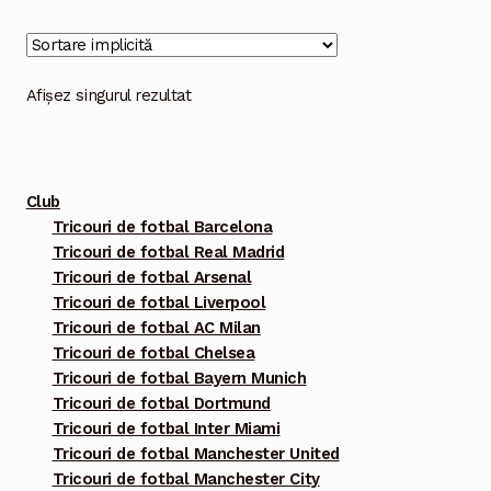
multe
variații.
Opțiunile
Afișez singurul rezultat
pot
fi
alese
Club
în
Tricouri de fotbal Barcelona
pagina
Tricouri de fotbal Real Madrid
produsului.
Tricouri de fotbal Arsenal
Tricouri de fotbal Liverpool
Tricouri de fotbal AC Milan
Tricouri de fotbal Chelsea
Tricouri de fotbal Bayern Munich
Tricouri de fotbal Dortmund
Tricouri de fotbal Inter Miami
Tricouri de fotbal Manchester United
Tricouri de fotbal Manchester City