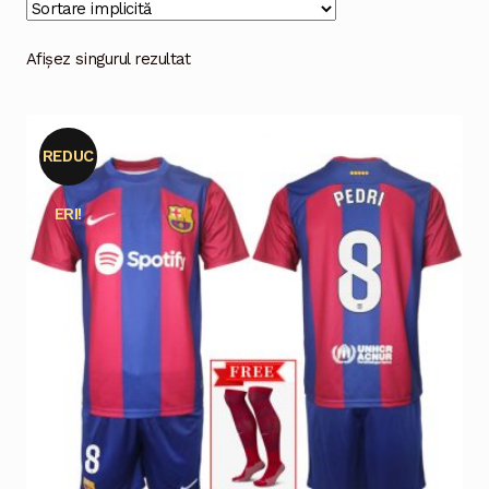
Magazinul
Afișez singurul rezultat
REDUC
ERI!