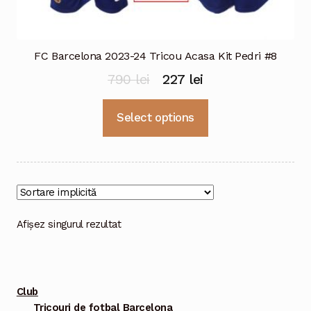
FC Barcelona 2023-24 Tricou Acasa Kit Pedri #8
Prețul
Prețul
790
lei
227
lei
inițial
curent
Acest
Select options
a
este:
produs
fost:
227 lei.
are
mai
790 lei.
multe
variații.
Opțiunile
Afișez singurul rezultat
pot
fi
alese
Club
în
Tricouri de fotbal Barcelona