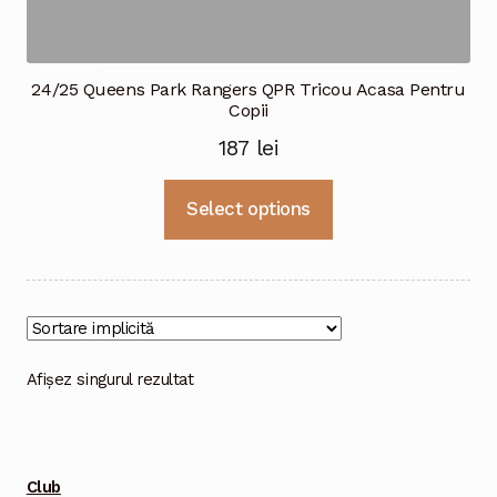
24/25 Queens Park Rangers QPR Tricou Acasa Pentru
Copii
187
lei
Acest
Select options
produs
are
mai
multe
variații.
Opțiunile
Afișez singurul rezultat
pot
fi
alese
Club
în