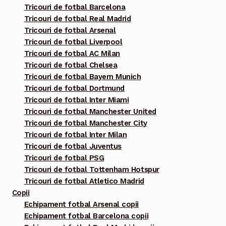
Tricouri de fotbal Barcelona
pagina
Tricouri de fotbal Real Madrid
produsului.
Tricouri de fotbal Arsenal
Tricouri de fotbal Liverpool
Tricouri de fotbal AC Milan
Tricouri de fotbal Chelsea
Tricouri de fotbal Bayern Munich
Tricouri de fotbal Dortmund
Tricouri de fotbal Inter Miami
Tricouri de fotbal Manchester United
Tricouri de fotbal Manchester City
Tricouri de fotbal Inter Milan
Tricouri de fotbal Juventus
Tricouri de fotbal PSG
Tricouri de fotbal Tottenham Hotspur
Tricouri de fotbal Atletico Madrid
Copii
Echipament fotbal Arsenal copii
Echipament fotbal Barcelona copii