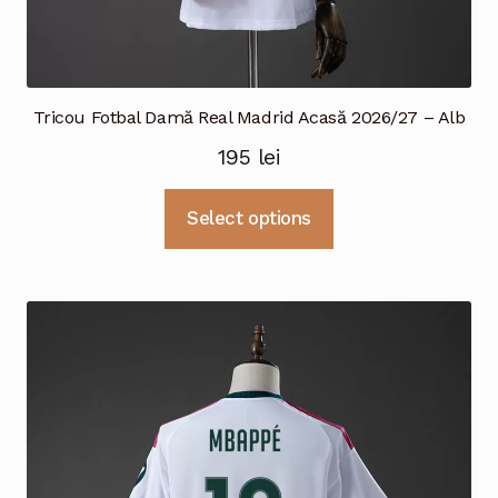
Tricou Fotbal Damă Real Madrid Acasă 2026/27 – Alb
195
lei
Acest
Select options
produs
are
mai
multe
variații.
Opțiunile
pot
fi
alese