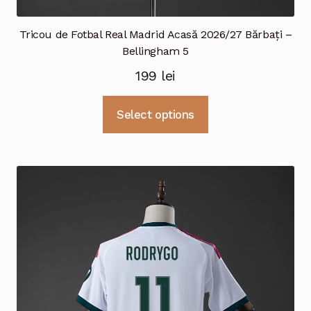
Tricou de Fotbal Real Madrid Acasă 2026/27 Bărbați –
Bellingham 5
199
lei
Acest
Select options
produs
are
mai
multe
variații.
Opțiunile
pot
fi
alese
în
pagina