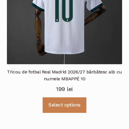
în
pagina
produsului.
Tricou de fotbal Real Madrid 2026/27 bărbătesc alb cu
numele MBAPPÉ 10
199
lei
Acest
Select options
produs
are
mai