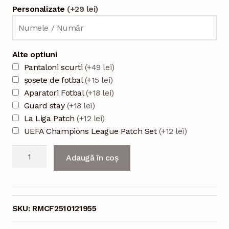
Personalizate
(+29 lei)
Alte optiuni
Pantaloni scurti
(+49 lei)
șosete de fotbal
(+15 lei)
Aparatori Fotbal
(+18 lei)
Guard stay
(+18 lei)
La Liga Patch
(+12 lei)
UEFA Champions League Patch Set
(+12 lei)
Cantitate
Adaugă în coș
Tricou
fotbal
Real
Madrid
SKU:
RMCF2510121955
roz
2025/26