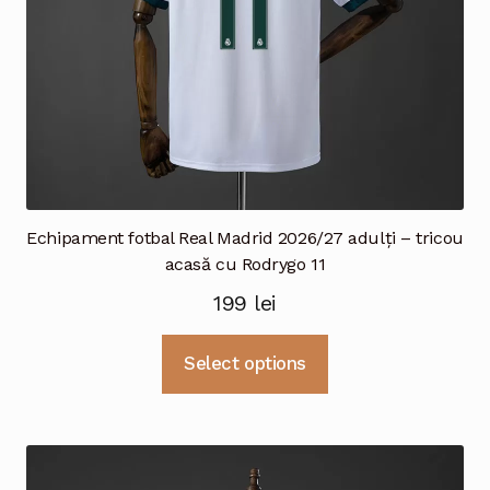
produsului.
Echipament fotbal Real Madrid 2026/27 adulți – tricou
acasă cu Rodrygo 11
199
lei
Acest
Select options
produs
are
mai
multe