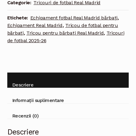
Categorie:
Tricouri de fotbal Real Madrid
-
model
Etichete:
Echipament fotbal Real Madrid bărbați
,
special
Echipament Real Madrid
,
Tricou de fotbal pentru
pentru
bărbați
,
Tricou pentru bărbați Real Madrid
,
Tricouri
bărbați
de fotbal 2025-26
Descriere
Informații suplimentare
Recenzii (0)
Descriere