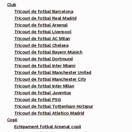
multe
Club
variații.
Tricouri de fotbal Barcelona
Tricouri de fotbal Real Madrid
Opțiunile
Tricouri de fotbal Arsenal
pot
Tricouri de fotbal Liverpool
fi
Tricouri de fotbal AC Milan
alese
Tricouri de fotbal Chelsea
în
Tricouri de fotbal Bayern Munich
pagina
Tricouri de fotbal Dortmund
Tricouri de fotbal Inter Miami
produsului.
Tricouri de fotbal Manchester United
Tricouri de fotbal Manchester City
Tricouri de fotbal Inter Milan
Tricouri de fotbal Juventus
Tricouri de fotbal PSG
Tricouri de fotbal Tottenham Hotspur
Tricouri de fotbal Atletico Madrid
Copii
Echipament fotbal Arsenal copii