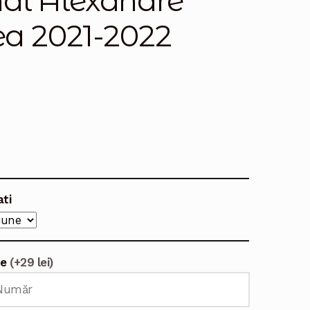
nal Alexandre
lea 2021-2022
ati
te
(+29 lei)