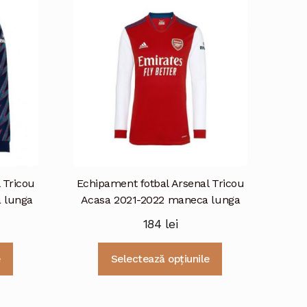
 Tricou
Echipament fotbal Arsenal Tricou
a lunga
Acasa 2021-2022 maneca lunga
184
lei
Acest
Acest
e
Selectează opțiunile
produs
produs
are
are
mai
mai