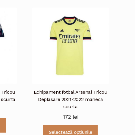
multe
multe
variații.
variații.
Opțiunile
Opțiunile
pot
pot
fi
fi
alese
alese
în
în
pagina
pagina
produsului.
produsului.
 Tricou
Echipament fotbal Arsenal Tricou
 scurta
Deplasare 2021-2022 maneca
scurta
172
lei
Acest
e
produs
Acest
Selectează opțiunile