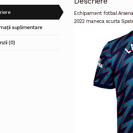
Descriere
riere
Echipament fotbal Arsenal
2022 maneca scurta Spat
rmații suplimentare
zii (0)