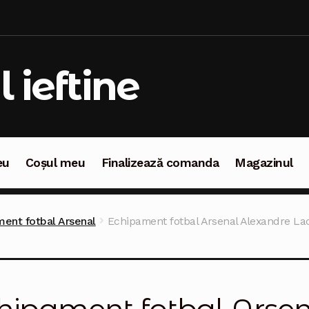
l ieftine
eu
Coșul meu
Finalizează comanda
Magazinul
oșul meu
Finalizează comanda
Magazinul
ent fotbal Arsenal
Echipament fotbal Arsenal Alexandre La