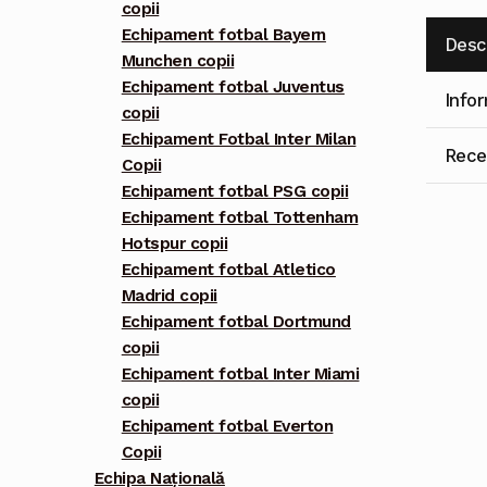
copii
Echipament fotbal Bayern
Desc
Munchen copii
Echipament fotbal Juventus
Info
copii
Echipament Fotbal Inter Milan
Recen
Copii
Echipament fotbal PSG copii
Echipament fotbal Tottenham
Hotspur copii
Echipament fotbal Atletico
Madrid copii
Echipament fotbal Dortmund
copii
Echipament fotbal Inter Miami
copii
Echipament fotbal Everton
Copii
Echipa Națională