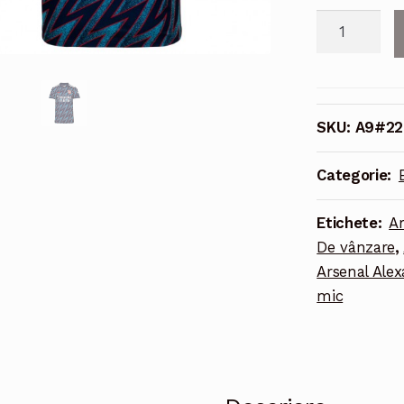
Cantitate
Echipament
fotbal
Arsenal
Alexandre
SKU:
A9#22
Lacazette
#9
Categorie:
Tricou
Treilea
Etichete:
Ar
2021-
De vânzare
,
2022
Arsenal Alex
maneca
mic
scurta