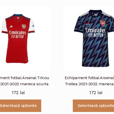
mai
multe
variații.
Opțiunile
pot
fi
alese
în
pagina
produsului.
ment fotbal Arsenal Tricou
Echipament fotbal Arsenal
 2021-2022 maneca scurta
Treilea 2021-2022 maneca
172
lei
172
lei
Acest
Selectează opțiunile
Selectează opțiunil
produs