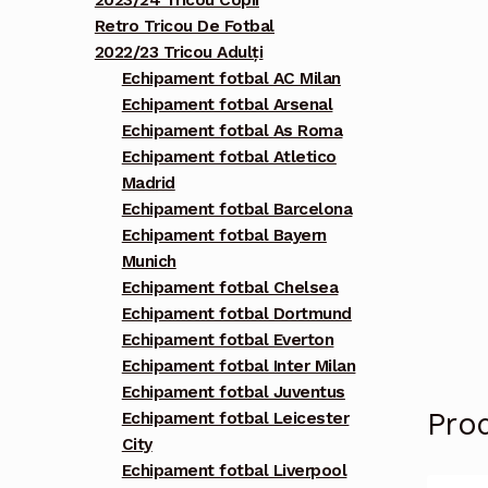
2023/24 Tricou Copii
Retro Tricou De Fotbal
2022/23 Tricou Adulți
Echipament fotbal AC Milan
Echipament fotbal Arsenal
Echipament fotbal As Roma
Echipament fotbal Atletico
Madrid
Echipament fotbal Barcelona
Echipament fotbal Bayern
Munich
Echipament fotbal Chelsea
Echipament fotbal Dortmund
Echipament fotbal Everton
Echipament fotbal Inter Milan
Echipament fotbal Juventus
Pro
Echipament fotbal Leicester
City
Echipament fotbal Liverpool