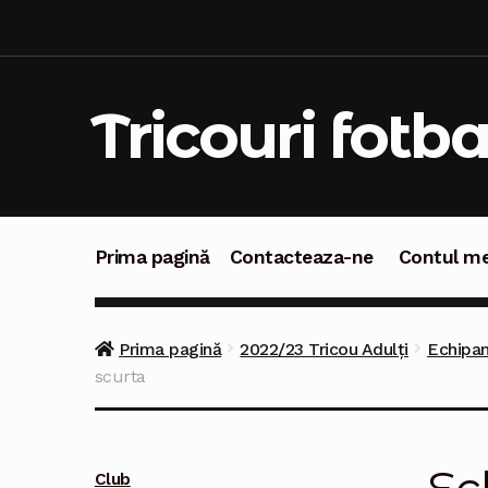
Sari
Sari
la
la
navigare
conținut
Tricouri fotba
Prima pagină
Contacteaza-ne
Contul m
Prima pagină
Contacteaza-ne
Contul meu
C
Prima pagină
2022/23 Tricou Adulți
Echipam
scurta
Club