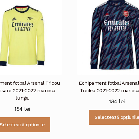
ment fotbal Arsenal Tricou
Echipament fotbal Arsenal
asare 2021-2022 maneca
Treilea 2021-2022 manec
lunga
184
lei
184
lei
Selectează opțiunil
Acest
Selectează opțiunile
produs
are